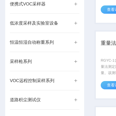
品识别、
便携式VOC采样器
查看
动智能系
称量过程
偏差、人
低浓度采样及实验室设备
误差，可自
恒温恒湿自动称重系列
重量
RGYC
采样枪系列
量法测定
量。该测
采样杆和
VOC远程控制采样系列
查看
部分组成
采用加热
分*在吸
道路积尘测试仪
量测试仪对