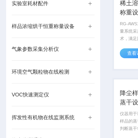
稀土
实验室耗材配件
称重
RG-AW
样品浓缩烘干恒重称量设备
量系统采
术，满足
降尘样品
气象参数采集分析仪
查看
样品、水
水分样品
干恒重，
环境空气颗粒物在线检测
称量机器人
降尘
VOC快速测定仪
蒸干
仪器用于
挥发性有机物在线监测系统
样品的蒸
判断蒸干
定、无迸