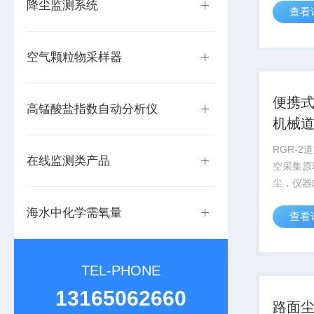
降尘监测系统
查看
程全自动
健康，操
度。降尘
空气颗粒物采样器
便携
高锰酸盐指数自动分析仪
机械
定
RGR-
在线监测类产品
空采集原
尘，仪器
块，自动
海水中化学需氧量
查看
重，自动
采集的面
的积尘的
尘集尘机械
TEL-PHONE
13165062660
路面