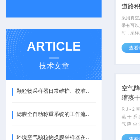
道路
采用真空
带有可以
时，采样
抽气泵启
ARTICLE
查看
行，自动
离，根据
行的距离
技术文章
面积；运行
空气
颗粒物采样器日常维护、校准与周期核查要点
缩蒸
R J - 2
滤膜全自动称重系统的工作流程介绍
蒸 干 系 
气 降 尘 
缩 和 蒸 
环境空气颗粒物换膜采样器在使用中出现故障怎么处理？
查看
定 、无 迸