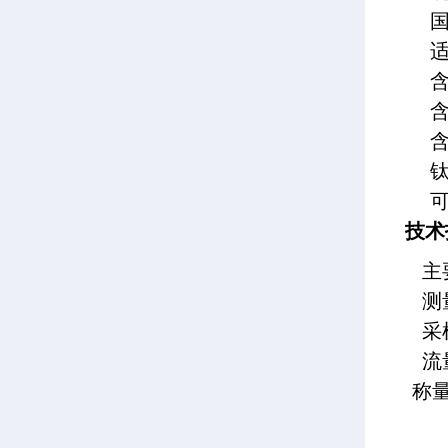
国标
适应
含湿
含湿
含湿
钛过
可
技术
主
测
采
流
称