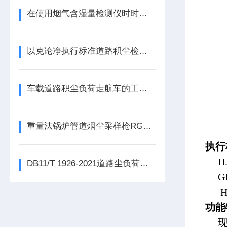
在使用烟气含湿量检测仪时时要注意这些事项才行
以克论净执行标准道路积尘检测方法以及设备
车载道路积尘负荷走航车的工作原理与应用
重量法锅炉管道烟尘采样枪RGCY-1
执行
HJ
DB11/T 1926-2021道路尘负荷车载移动监测与评价技术规范
GB
HJ
功能
现场