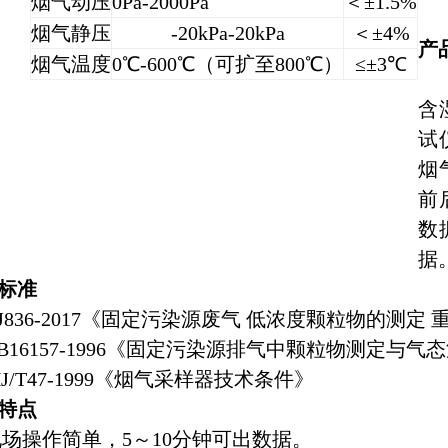
烟气动压
0Pa-2000Pa
＜±1.5%
烟气静压
-20kPa-20kPa
＜±4%
产
烟气温度
0℃-600℃（可扩至800℃）
≤±3℃
R
含
试
烟
前
数
据
标准
836-2017《固定污染源废气 低浓度颗粒物的测定 
16157-1996《固定污染源排气中颗粒物测定与
/T47-1999《烟气采样器技术条件》
特点
操作简单，5～10分钟可出数据。