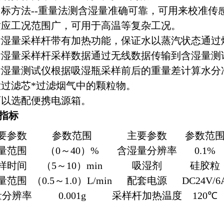
方法--重量法测含湿量准确可靠，可用来校准传
工况范围广，可用于高温等复杂工况。
量采样杆带有加热功能，保证水以蒸汽状态通过烟
量采样杆采样数据通过无线数据传输到含湿量测
量测试仪根据吸湿瓶采样前后的重量差计算水分
滤芯*过滤烟气中的颗粒物。
以选配便携电源箱。
指标
要参数
参数范围
主要参数
参数范
量范围
（0～40）%
含湿量分辨率
0.1%
样时间
（5～10）min
吸湿剂
硅胶粒
量范围
（0.5～1.0）L/min
配套电源
DC24V/6
量分辨率
0.001g
采样杆加热温度
120℃