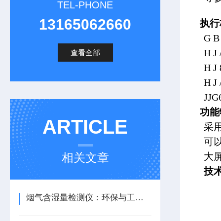
TEL-PHONE
13165062660
执行
G 
H J
查看全部
H 
H J
JJ
功能
ARTICLE
采
可
相关文章
大
技
烟气含湿量检测仪：环保与工业生产的得力助手