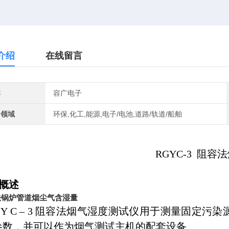
介绍
在线留言
牌
容广电子
用领域
环保,化工,能源,电子/电池,道路/轨道/船舶
RGYC-3 阻
概述
法锅炉管道烟尘气含湿量
 G Y C – 3 阻容法烟气湿度测试仪用于测量固
参数，并可以作为烟气测试主机的配套设备。