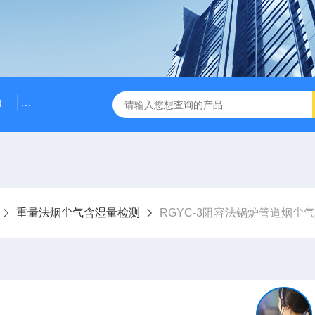
）
RG-AWS12低浓度采样头称重系统
RGK-300容广便
重量法烟尘气含湿量检测
RGYC-3阻容法锅炉管道烟尘