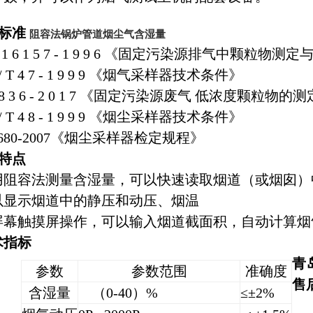
标准
阻容法锅炉管道烟尘气含湿量
B 1 6 1 5 7 - 1 9 9 6 《固定污染源排气中颗
 / T 4 7 - 1 9 9 9 《烟气采样器技术条件》
J 8 3 6 - 2 0 1 7 《固定污染源废气 低浓度颗粒物
 / T 4 8 - 1 9 9 9 《烟尘采样器技术条件》
G680-2007《烟尘采样器检定规程》
特点
用阻容法测量含湿量，可以快速读取烟道（或烟囱）
以显示烟道中的静压和动压、烟温
屏幕触摸屏操作，可以输入烟道截面积，自动计算烟
术指标
青
参数
参数范围
准确度
售
含湿量
（0-40）%
≤±2%