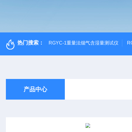
热门搜索：
RGYC-1重量法烟气含湿量测试仪
R
产品中心