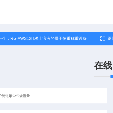
一个：
RG-AWS12H稀土溶液的烘干恒重称重设备
返
在线