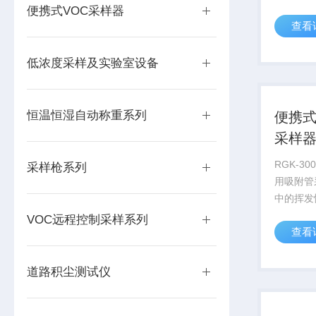
的采样。
便携式VOC采样器
查看
进行顺序
多可采集
样品，设
低浓度采样及实验室设备
6组平行..
恒温恒湿自动称重系列
便携
采样
RGK-3
采样枪系列
用吸附管
中的挥发
环境空气
VOC远程控制采样系列
查看
量。RGK
器整体设
易于操作
道路积尘测试仪