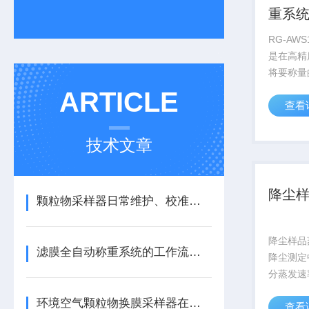
重系
RG-AW
是在高精
将要称量
放、去静
ARTICLE
查看
能系统。
操作过程
置称量托
技术文章
误等因素导
降尘
颗粒物采样器日常维护、校准与周期核查要点
降尘样品
滤膜全自动称重系统的工作流程介绍
降尘测定
分蒸发速
发快速、
环境空气颗粒物换膜采样器在使用中出现故障怎么处理？
查看
蒸干过程