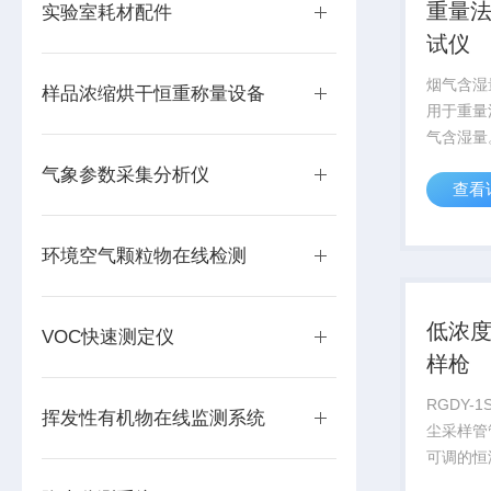
重量
实验室耗材配件
试仪
烟气含湿
样品浓缩烘干恒重称量设备
用于重量
气含湿量
含湿量采
气象参数采集分析仪
查看
试仪两部
枪前端采
气中水分
环境空气颗粒物在线检测
气含湿量测
低浓
VOC快速测定仪
样枪
RGDY-
挥发性有机物在线监测系统
尘采样管
可调的恒
证烟气顺