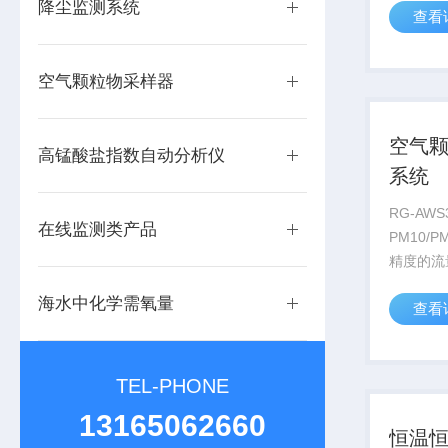
降尘监测系统
查看
凝水，有
下的采样
样过程中
空气颗粒物采样器
低浓度加热
空气
高锰酸盐指数自动分析仪
系统
RG-AW
在线监测类产品
PM10/
精度的流
抽气泵、
海水中化学需氧量
查看
统、内置
现47m
恒湿平衡
重、...
TEL-PHONE
13165062660
恒温