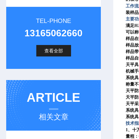
工作
装样品
主要功
TEL-PHONE
满足HJ
13165062660
可以称
样品在
样品放
查看全部
样品带
样品自
天平具
机械手
系统具
称量不
天平防
ARTICLE
天平防
天平采
系统具
相关文章
系统具
技术指
1、十
量程：0