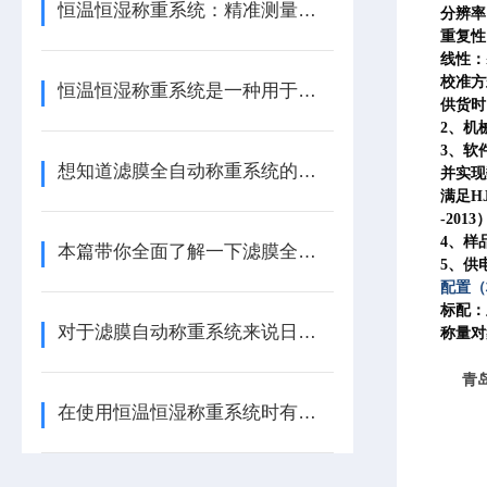
恒温恒湿称重系统：精准测量的科技保障
分辨率：
重复性：
线性：≤
校准方
恒温恒湿称重系统是一种用于精确测量材料质量的设备
供货时
2、机
3、软
想知道滤膜全自动称重系统的原理及辅助功能不妨看看本篇
并实现
满足H
-2013
4、样
本篇带你全面了解一下滤膜全自动称重系统
5、供电
配置（
标配：
对于滤膜自动称重系统来说日常维护工作该如何进行
称量对
青
在使用恒温恒湿称重系统时有哪些注意事项？看完便知