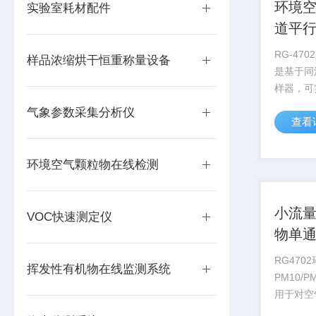
环境
实验室耗材配件
道平
RG-47
样品浓缩烘干恒重称量设备
是基于同
样器，可
样，根据
气象参数采集分析仪
查看
采集大气中
PM2.
物浓度，
环境空气颗粒物在线检测
质的...
小流
VOC快速测定仪
物单
RG470
挥发性有机物在线监测系统
PM10/
用于对空
PM2.5