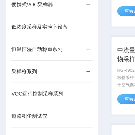
监测系统
便携式VOC采样器
查看
低浓度采样及实验室设备
恒温恒湿自动称重系列
中流
物采
RG-49
采样枪系列
粒物采样
于空气自
TSP/PM
VOC远程控制采样系列
查看
控。配置1
要用于对
TSP/PM
道路积尘测试仪
行...