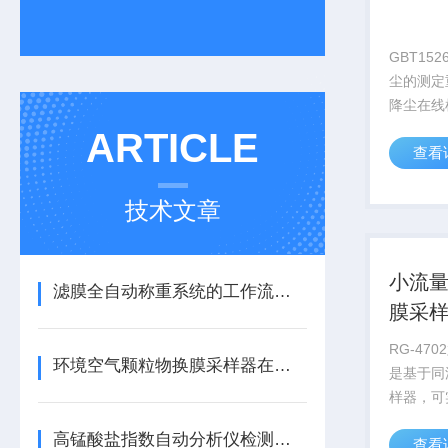
GBT152
尘的测定
降尘在线
个，水桶
ARTICLE
查看
瓶，坩埚
台，千分
台，温湿
技术文章
GPRS通讯
小流
滤膜全自动称重系统的工作流程介绍
膜采
RG-47
环境空气颗粒物换膜采样器在使用中出现故障怎么处理？
是基于同
样器，可
样，根据
高锰酸盐指数自动分析仪检测原理与应用要点全解析
查看
采集大气中