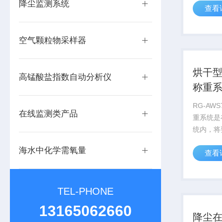
降尘监测系统
查看
颗粒物的
自动更换
动采样，
空气颗粒物采样器
性有机物的
烘干
高锰酸盐指数自动分析仪
称重
RG-AW
在线监测类产品
重系统是
统内，将
行105
海水中化学需氧量
查看
设定；烘
取放、去
智能系统
操作过程中
TEL-PHONE
13165062660
降尘