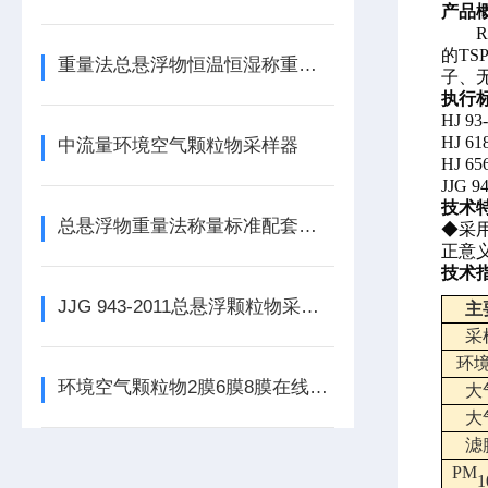
产品
的T
重量法总悬浮物恒温恒湿称重系统
子、
执行
HJ 
HJ 
中流量环境空气颗粒物采样器
HJ 
JJG
技术
总悬浮物重量法称量标准配套设备
◆采
正意
技术
JJG 943-2011总悬浮颗粒物采样器介绍
主
采
环
环境空气颗粒物2膜6膜8膜在线换膜采样器
大
大
滤
PM
1