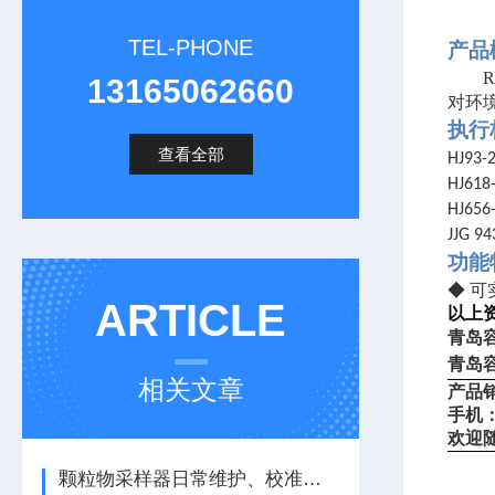
TEL-PHONE
产品
13165062660
对环境
执行
查看全部
HJ93-
HJ618
HJ656
JJG 94
功能
◆
可
ARTICLE
以上
青岛
青岛
相关文章
产品
手机
欢迎
颗粒物采样器日常维护、校准与周期核查要点