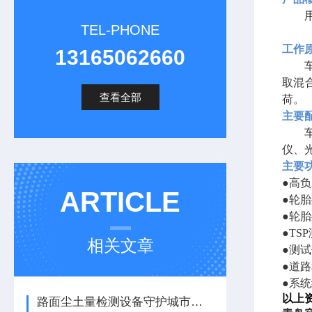
TEL-PHONE
工作
13165062660
取混
查看全部
荷。
主要
仪、
主要
●高负
ARTICLE
●轮胎
●轮胎
●TS
相关文章
●测试
●道路
●系
以上
路面尘土量检测设备守护城市空气质量