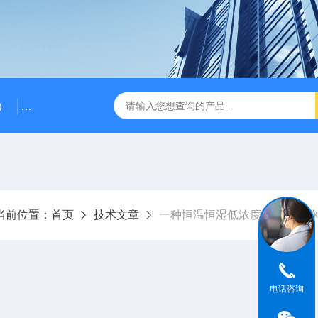
）
RG-AWS12低浓度采样头称重系统
RGK-300容广便
当前位置：
首页
技术文章
一种恒温恒湿低浓度头全自动称
电话咨询