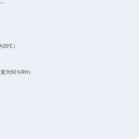
--
为20℃）
设置为50％RH）