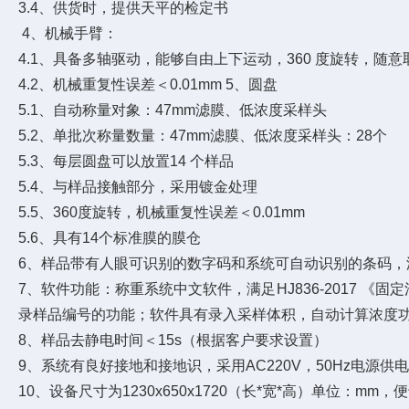
3.4、供货时，提供天平的检定书
4、机械手臂：
4.1、具备多轴驱动，能够自由上下运动，360 度旋转，随意
4.2、机械重复性误差＜0.01mm 5、圆盘
5.1、自动称量对象：47mm滤膜、低浓度采样头
5.2、单批次称量数量：47mm滤膜、低浓度采样头：28个
5.3、每层圆盘可以放置14 个样品
5.4、与样品接触部分，采用镀金处理
5.5、360度旋转，机械重复性误差＜0.01mm
5.6、具有14个标准膜的膜仓
6、样品带有人眼可识别的数字码和系统可自动识别的条码，
7、软件功能：称重系统中文软件，满足HJ836-2017
录样品编号的功能；软件具有录入采样体积，自动计算浓度
8、样品去静电时间＜15s（根据客户要求设置）
9、系统有良好接地和接地识，采用AC220V，50Hz电源供
10、设备尺寸为1230x650x1720（长*宽*高）单位：mm