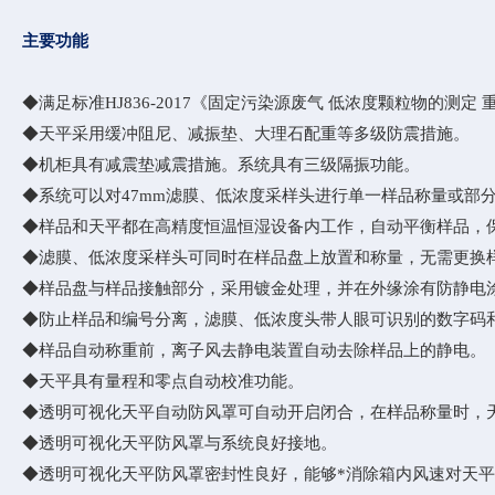
主要功能
◆满足标准HJ836-2017《固定污染源废气 低浓度颗粒物的测定
◆天平采用缓冲阻尼、减振垫、大理石配重等多级防震措施。
◆机柜具有减震垫减震措施。系统具有三级隔振功能。
◆系统可以对47mm滤膜、低浓度采样头进行单一样品称量或部
◆样品和天平都在高精度恒温恒湿设备内工作，自动平衡样品，
◆滤膜、低浓度采样头可同时在样品盘上放置和称量，无需更换
◆样品盘与样品接触部分，采用镀金处理，并在外缘涂有防静电
◆防止样品和编号分离，滤膜、低浓度头带人眼可识别的数字码
◆样品自动称重前，离子风去静电装置自动去除样品上的静电。
◆天平具有量程和零点自动校准功能。
◆透明可视化天平自动防风罩可自动开启闭合，在样品称量时，
◆透明可视化天平防风罩与系统良好接地。
◆透明可视化天平防风罩密封性良好，能够*消除箱内风速对天