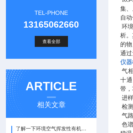
集、
TEL-PHONE
自动
13165062660
环境
析。
查看全部
的物
通过
仪
气相
十通
ARTICLE
带，
进样
相关文章
检测
气路
色谱
了解一下环境空气挥发性有机物在线监测的结构组成吧