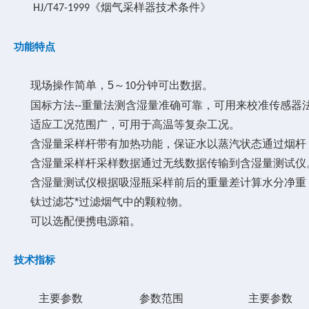
《烟气采样器技术条件》
HJ/T47-1999
功能特点
现场操作简单，5～
分钟可出数据。
10
国标方法--重量法测含湿量准确可靠，可用来校准传感器
适应工况范围广，可用于高温等复杂工况。
含湿量采样
杆
带有加热功能，保证水以蒸汽状态通过烟
杆
含湿量采样
杆
采样数据通过无线数据传输到含湿量测试仪
含湿量测试仪根据吸湿瓶采样前后的重量差计算水分净重
钛过滤芯*过滤烟气中的颗粒物。
可以选配便携电源箱。
技术指标
主要参数
参数范围
主要参数