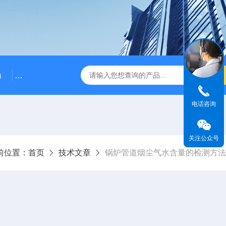
）
RG-AWS12低浓度采样头称重系统
RGK-300容广便
电话咨询
关注公众号
前位置：
首页
技术文章
锅炉管道烟尘气水含量的检测方法