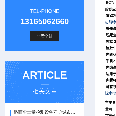
RGR
的积尘
TEL-PHONE
道路积
13165062660
功能
采用高
现场全
查看全部
数据导
监控
内置G
手机A
内嵌高
ARTICLE
适用于
内置锂
可接视
相关文章
技术指
主要参
量程
路面尘土量检测设备守护城市空气质量