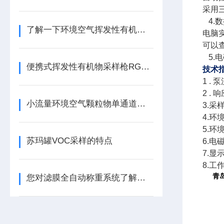
采用
4.
数
了解一下环境空气挥发性有机物在线监测的结构组成吧
电脑
可以
5.
电
便携式挥发性有机物采样枪RGK-300型HJ644吸附管法采样
技术
1 .
泵
2 .
响
小流量环境空气颗粒物单通道六膜自动换膜采样器
3.
采
4.
环
5.
环
苏玛罐VOC采样的特点
6.
电
7.
显
8.
工
青
您对滤膜全自动称重系统了解多少？