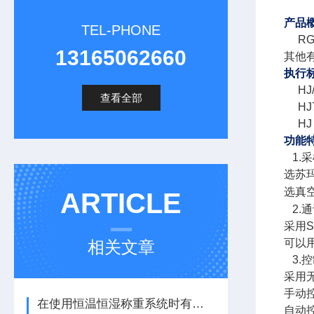
产品
TEL-PHONE
RGK
13165062660
其他
执行
HJ/T
查看全部
HJ7
HJ 7
功能
1.
采
选苏
选真
ARTICLE
2.
通
采用
S
可以
相关文章
3.
控
采用
手动
在使用恒温恒湿称重系统时有哪些注意事项？看完便知
自动