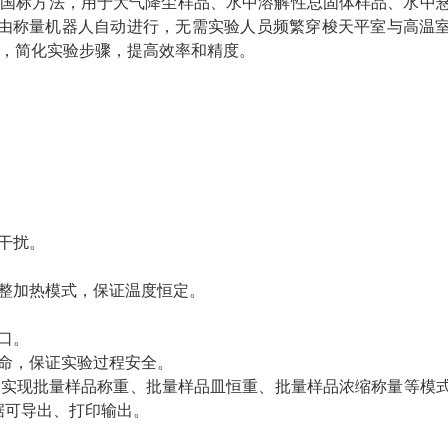
满足国标方法，用于大气降尘样品、水中溶解性总固体样品、水中
由称量机器人自动进行，无需实验人员频繁穿梭天平室与高温
守，简化实验步骤，提高效率和精度。
干扰。
整加热模式，保证温度恒定。
口。
命，保证实验过程安全。
，实现批量样品称重、批量样品皿恒重、批量样品浓缩称量等模
据可导出、打印输出。