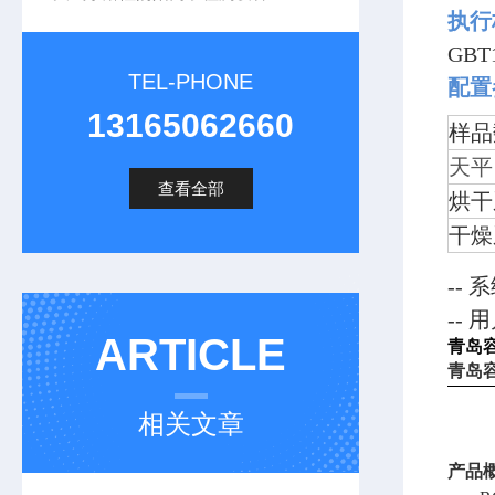
执行
GB
TEL-PHONE
配
13165062660
样品
天平
查看全部
烘干
干燥
--
--
ARTICLE
青岛
青岛
相关文章
产品