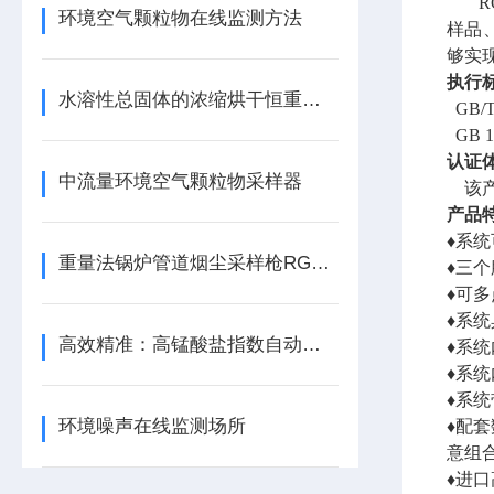
环境空气颗粒物在线监测方法
样品
够实
执行
水溶性总固体的浓缩烘干恒重称重系统操作方法
GB
GB 
认证
中流量环境空气颗粒物采样器
该
产品
♦系
重量法锅炉管道烟尘采样枪RGCY-1
♦三
♦可
♦系
高效精准：高锰酸盐指数自动分析仪助力水质在线监测
♦系
♦系
♦系
环境噪声在线监测场所
♦配
意组
♦进