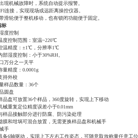
统出现机械故障时，系统自动提示报警。
IFI连接，实现现场或远距离操控仪器。
体带滑轮便于整机移动，也有锁闭功能便于固定。
指标
温湿度控制
、温度控制范围：室温~220℃
、控温精度：±1℃，分辨率1℃
、内部湿度控制：小于30%RH。
进口万分之一天平
称量精度：0.0001g
、支持外校
量样品数量：36个
样品圆盘
、样品盘可放置36个样品，360度旋转，实现上下移动
、机械重复定位精度误差小于0.01mm
3、与样品接触部分进行防腐、防污染处理
4、滤膜和坩埚可混合放置，无需更换样品盘和机械手
机械手
1、具备6轴驱动，实现上下左右工作姿态，可随意取放称量任意工