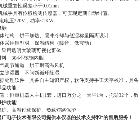
、机械重复性误差小于0.01mm
3、机械手具有位移检测传感器，可实现定期自动纠偏。
电电压220V，功率≤1KW
指标
1)整体结构：烘干加热、缓冲冷却与低湿称量隔离设计
2)箱体采用铝型材，保温结构（隔音、低震动）
：采用透明大玻璃可视化窗体
材料：
304不锈钢内胆
)空气调节通道：烘干耐高温风机
)独立除湿器：不间断循环除湿
5)数据处理软件，具备自主知识产权，软件支持手工天平校准，具
样品功能
6)配置：恒重机器人主机1套，进口万分之一天平1台，托架32个，
保护功能
保护、高温过载保护、负载短路保护
容广电子技术有限公司提供本仪器的技术支持和*的售后服务！