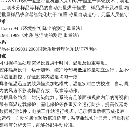
RG-AWS12H烘干恒重称量机器人采用烘干恒重一体化技术，
、土壤水分样品等样品的自动批量烘干恒重，样品烘干及称量均
现批量样品或容器智能化烘干-恒重-称量自动运行，无需人员值
标准
/T15265-94《环境空气 降尘的测定 重量法》
11901-1989《水质 悬浮物的测定 重量法》
体系
产品在
ISO9001:2008国际质量管理体系认证范围内
特点
统可根据样品处理需求设置烘干时间、温度及恒重精度。
个腔体隔离设计，烘干加热、缓冲冷却与低湿称量独立运行，互不
多点温度测控，保证腔体内温度均匀一致。
统具备恒温迅速的鼓风恒流加热模式，温度实时曲线校准，自动调
统内的风速不影响样品存放、取拿等动作。
统内胆具备防腐、防污染能力，系统有足够面积观察内部的可视窗
统带有高温过载保护、漏电保护等多重安全运行防护，提高仪器寿
套数据处理软件，电脑工作站运行模式，记录恒重数据形成报表
合运行，自动分析实验数据准确度，温度曲线实时显示，恒重数
口高精度分析天平，能够外部手动校准。