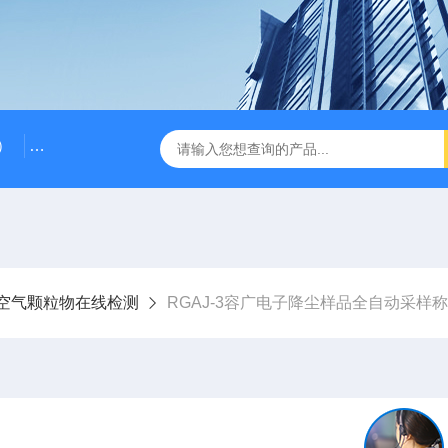
）
RG-AWS12低浓度采样头称重系统
RGK-300容广便
空气颗粒物在线检测
RGAJ-3容广电子降尘样品全自动采样