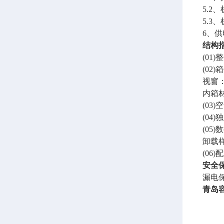
5.2
5.
6、供
结构
(0
(0
视窗
内箱
(03
(04
(0
卸载
(0
安全
漏电
青岛