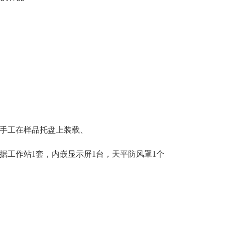
备手工在样品托盘上装载、
数据工作站1套，内嵌显示屏1台，天平防风罩1个