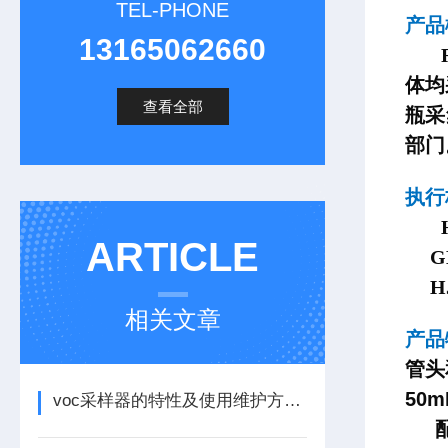
TEL-PHONE
产
13165062660
体均
查看全部
瓶采
部门
执行
ARTICLE
GB
HJ
相关文章
产
管
头
50
voc采样器的特性及使用维护方法看完本篇便知
配有