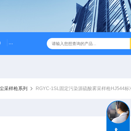
）
RG-AWS12低浓度采样头称重系统
RGK-300容广便
尘采样枪系列
RGYC-1SL固定污染源硫酸雾采样枪HJ544标