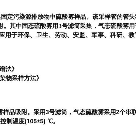
集固定污染源排放物中硫酸雾样品。该采样
管
的
管
头
附。其中固态硫酸雾用3号滤筒采集，气态硫酸雾用
应用于环保、卫生、劳动、安监、军事、科研、教
色谱法》
态污染物采样方法》
样品吸附。采用3号滤筒，气态硫酸雾采用2个串联
制温度(105±5) ℃。