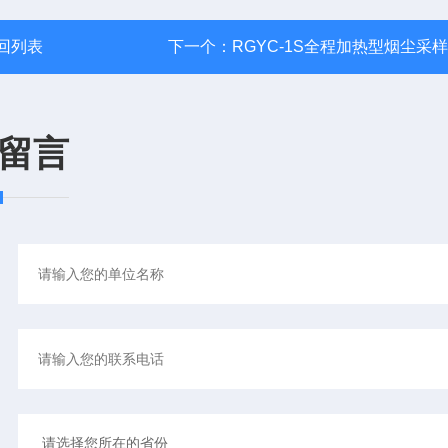
回列表
下一个：
RGYC-1S全程加热型烟尘采
留言