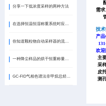
配
分享一下低浓度采样的两种方法
需求
在选择恒温恒湿称重系统时应注意什么？
技
产品
你知道颗粒物自动采样器的流速控制原理么
131-
欢迎
主
一种降尘样品的烘干恒重称量方法
采
皮
GC-FID气相色谱法非甲烷总烃分析仪的工作流程
测