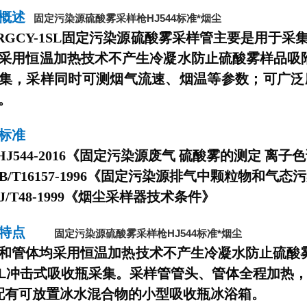
品概述
固定污染源硫酸雾采样枪HJ544标准*烟尘
RGCY-1SL固定污染源硫酸雾采样
管
主要是用于采
采用恒温加热技术不产生冷凝水防止硫酸雾样品吸
集，采样同时可测烟气流速、烟温等参数；可广泛
。
标准
HJ544-2016《固定污染源废气 硫酸雾的测定 离子
/T16157-1996《固定污染源排气中颗粒物和气
/T48-1999《烟尘采样器技术条件》
品特点
固定污染源硫酸雾采样枪HJ544标准*烟尘
和
管
体均采用恒温加热技术不产生冷凝水防止硫酸雾
mL冲击式吸收瓶采集。采样
管管
头、
管
体全程加热，控
可放置冰水混合物的小型吸收瓶冰浴箱。