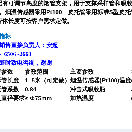
有可调节高度的烟
管
支架，用于支撑采样
管
和吸
。烟温传感器采用Pt100，皮托管采用标准S型皮托
管
体长度可按客户需求定做。
术指标
销售直接负责人：安超
 6506 -2660
随时致电咨询，谢谢
要参数
参数范围
主要参数
样
管
长度
1 .5米（可定做）
烟温传感器(Pt100)温度
托管系数
0.84
冲击式吸收瓶
孔直径要求
≥ Ф75mm
加热温度