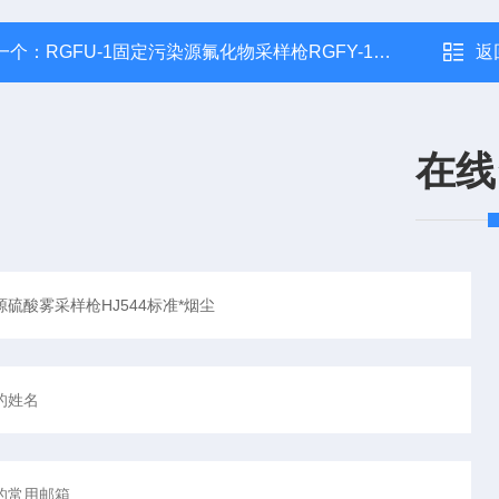
一个：
RGFU-1固定污染源氟化物采样枪RGFY-1型HJ/T67烟尘
返
在线