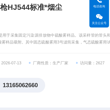
HJ544标准*烟尘
电话咨询
关注公众号
主要是用于采集固定污染源排放物中硫酸雾样品。该采样管的管头
酸雾样品吸附。其中固态硫酸雾用3号滤筒采集，气态硫酸雾用
*烟尘
026-07-13
厂商性质：生产厂家
访问量：2627
13165062660