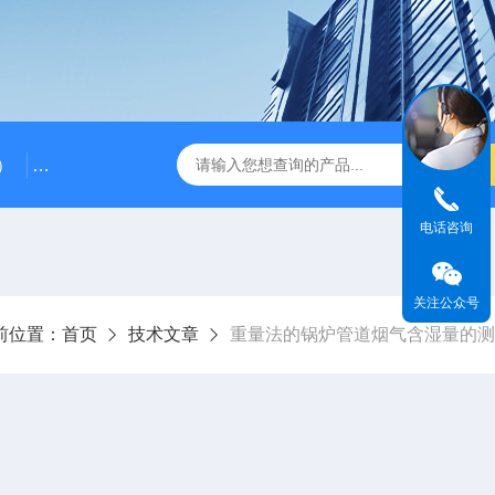
）
RG-AWS12低浓度采样头称重系统
RGK-300容广便
电话咨询
关注公众号
前位置：
首页
技术文章
重量法的锅炉管道烟气含湿量的测