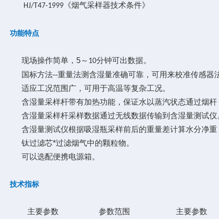
《烟气采样器技术条件》
HJ/T47-1999
功能特点
现场操作简单，5～
分钟可出数据。
10
国标方法--重量法测含湿量准确可靠，可用来校准传感器
适应工况范围广，可用于高温等复杂工况。
含湿量采样
杆
带有加热功能，保证水以蒸汽状态通过烟
杆
含湿量采样
杆
采样数据通过无线数据传输到含湿量测试仪
含湿量测试仪根据吸湿瓶采样前后的重量差计算水分净重
钛过滤芯*过滤烟气中的颗粒物。
可以选配便携电源箱。
技术指标
主要参数
参数范围
主要参数