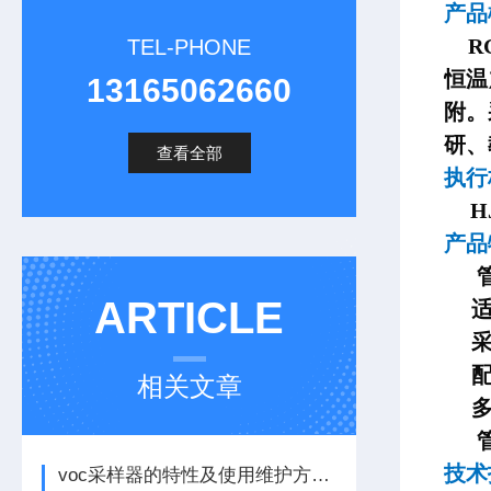
产
RG
TEL-PHONE
恒温
13165062660
附。
研、
查看全部
执行
H
产
ARTICLE
适用
采
配有
相关文章
多种
技术
voc采样器的特性及使用维护方法看完本篇便知