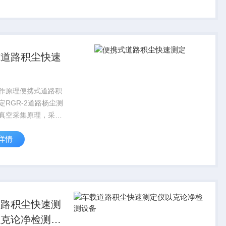
上的数据以EXCEL文
存，可在电脑中直接
.
式道路积尘快速
作原理便携式道路积
定RGR-2道路杨尘测
真空采集原理，采集
尘，仪器内嵌千分之
详情
块，自动称量采集器
重，自动计算出净
据采集的面积，自动
的积尘...
道路积尘快速测
以克论净检测设