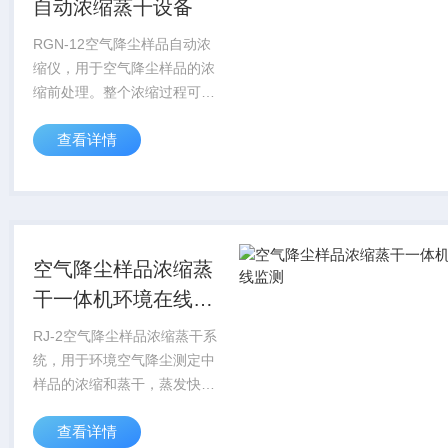
自动浓缩蒸干设备
RGN-12空气降尘样品自动浓
缩仪，用于空气降尘样品的浓
缩前处理。整个浓缩过程可全
程全自动无人值守，保护人员
查看详情
健康，操作便捷，降低劳动强
度。执行标准 空气降尘样品
12路全自动浓缩蒸干设备
GB/T1526...
空气降尘样品浓缩蒸
干一体机环境在线监
测
RJ-2空气降尘样品浓缩蒸干系
统，用于环境空气降尘测定中
样品的浓缩和蒸干，蒸发快
速、稳定、无迸溅。整个浓
查看详情
缩、蒸干过程全程全自动无人