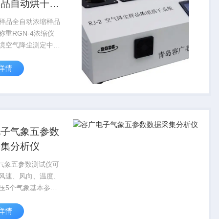
样品自动烘干称
样品全自动浓缩样品
称重RGN-4浓缩仪
境空气降尘测定中样
处理 ，浓缩快速、稳
详情
溅 。整个浓 缩过程
动无人值守 ，保护人
，操作便捷 ，降低劳
电子气象五参数
采集分析仪
-5气象五参数测试仪可
风速、风向、温度、
压5个气象基本参
象仪具备USB接口，
详情
盘无*的记录参数，记