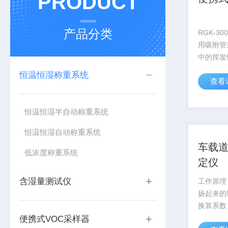
PRODUCT
产品分类
RGK-3
用吸附管
中的挥发
环境空气
恒温恒湿称重系统
查看
量。RGK
器整体设
易于操作
恒温恒湿半自动称重系统
便携式V..
恒温恒湿自动称重系统
车载
低浓度称重系统
定仪
含湿量测试仪
工作原理
扬起来的
换算系数
尘负荷。 主
便携式VOC采样器