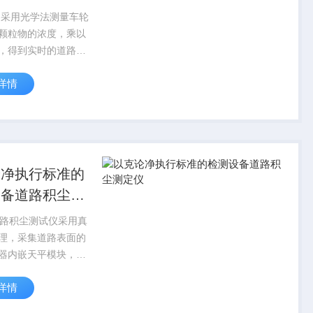
 采用光学法测量车轮
颗粒物的浓度，乘以
，得到实时的道路积
 主要配置 车载道路
详情
测定仪以克论净检测
改装、车载测量系统
GPS定位装置、无线
车...
论净执行标准的
设备道路积尘测
1道路积尘测试仪采用真
理，采集道路表面的
器内嵌天平模块，通
初重和终重变化，并
详情
的面积， 自动计算出
尘量。 以克论净