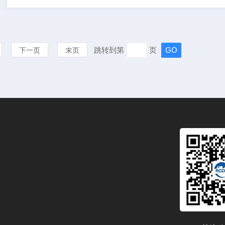
捷，降低劳动强度。降尘水悬
浮物样品的自动浓缩...
跳转到第
页
下一页
末页