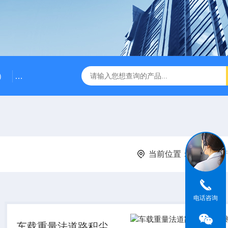
）
RG-AWS12低浓度采样头称重系统
RGK-300容广便
当前位置：
首页
产
电话咨询
车载重量法道路积尘