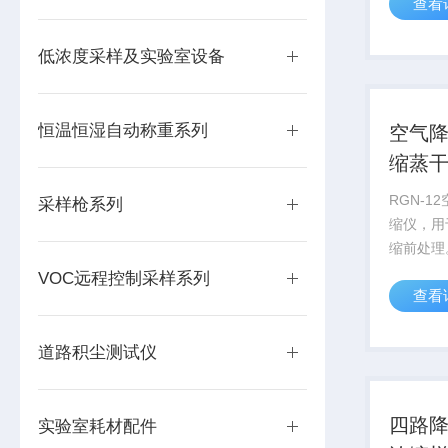
查看
积尘快速
载测量系
装置、无
低浓度采样及实验室设备
通讯装置、
恒温恒湿自动称重系列
空气
缩蒸
RGN-
采样枪系列
缩仪，用
缩前处理
程全自动
VOC远程控制采样系列
查看
健康，操
度。执行标准 空气
动浓缩蒸干
道路积尘测试仪
9...
四路
实验室耗材配件