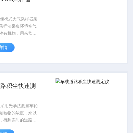
00便携式大气采样器采
采样法采集环境空气
性有机物，用来监测
中挥发性有机物含
详情
-300便携式大气采样
计紧凑，便于携带，
，适用于现场采样。
.
道路积尘快速测
 采用光学法测量车轮
颗粒物的浓度，乘以
，得到实时的道路积
要配置 车载道路