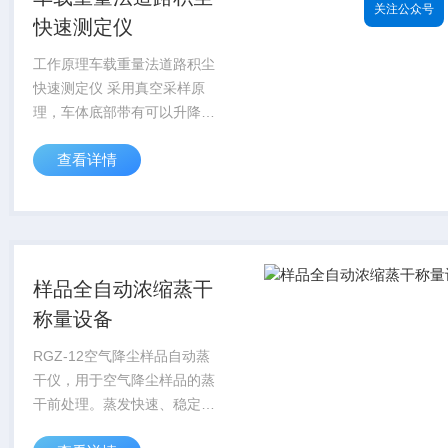
关注公众号
快速测定仪
工作原理车载重量法道路积尘
快速测定仪 采用真空采样原
理，车体底部带有可以升降的
采样头，测量时，采样头自动
查看详情
降下，高负压抽气泵启动采
样，车速缓慢前行，自动测量
车辆运行的距离，根据采样头
的尺寸和车运行的距...
样品全自动浓缩蒸干
称量设备
RGZ-12空气降尘样品自动蒸
干仪，用于空气降尘样品的蒸
干前处理。蒸发快速、稳定、
无迸溅。整个蒸干过程可全程