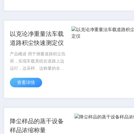
值守，保护人员健康，操作便
捷，降低劳动强度。空气降尘
样品浓缩蒸干一体机...
以克论净重量法车载
道路积尘快速测定仪
产品概述 用于测量道路积尘负
荷，实现车载系统在道路上边
运行，边采样、边称量的全自
动测量。以克论净重量法车载
查看详情
道路积尘快速测定仪 采用真空
采样原理，车体底部带有可以
升降的采样头，测量时，采样
头自动降下，...
降尘样品的蒸干设备
样品浓缩称量