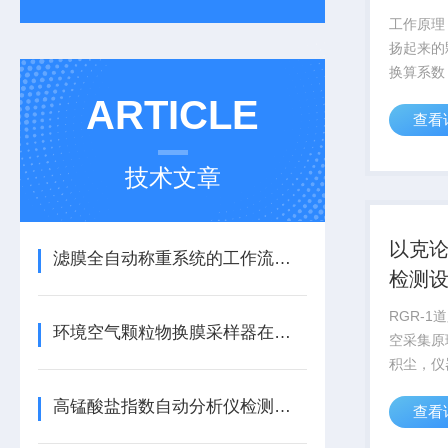
备
工作原理
扬起来的
换算系数
尘负荷。
ARTICLE
查看
积尘快速
设备车体
控制器、
技术文章
通讯装置、
以克
滤膜全自动称重系统的工作流程介绍
检测
定仪
RGR-
环境空气颗粒物换膜采样器在使用中出现故障怎么处理？
空采集原
积尘，仪
过采集器
高锰酸盐指数自动分析仪检测原理与应用要点全解析
查看
结合采集
道路表面的积