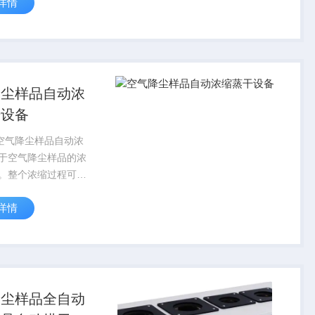
详情
测定仪车体改装、车
统控制器、GPS定位
线通讯装置、车信息
...
降尘样品自动浓
干设备
12空气降尘样品自动浓
于空气降尘样品的浓
。整个浓缩过程可全
无人值守，保护人员
详情
作便捷，降低劳动强
降尘样品自
设备GB/T15265-
降尘样品全自动