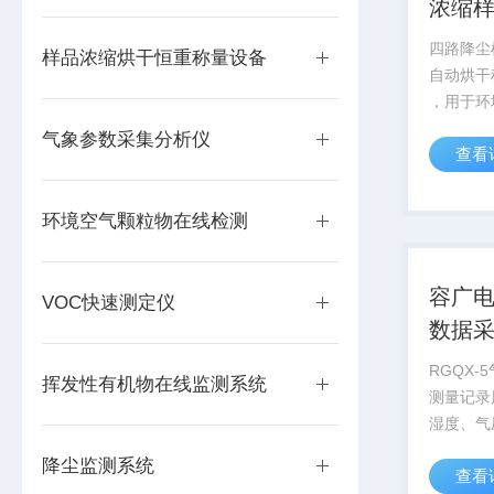
浓缩
重
四路降尘
样品浓缩烘干恒重称量设备
自动烘干
，用于环
品的浓缩
气象参数采集分析仪
查看
定、无迸
全程全自
员健康 
环境空气颗粒物在线检测
动强度...
容广
VOC快速测定仪
数据
RGQX
挥发性有机物在线监测系统
测量记录
湿度、气
数，该气
降尘监测系统
查看
可通过U