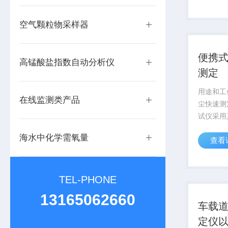
录在U盘
件格式保
空气颗粒物采样器
打开进行..
便携
高锰酸盐指数自动分析仪
测定
用途和工
在线监测类产品
尘快速测
试仪采用
道路的浮
海水中化学需氧量
查看
一天平模
初重和终
重，并根
计算出道路
TEL-PHONE
13165062660
车载
定仪