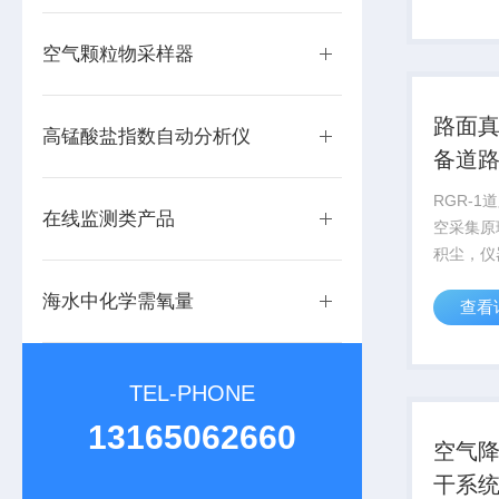
载测量系
装置、无
空气颗粒物采样器
通讯装置、
路面
高锰酸盐指数自动分析仪
备道
RGR-
在线监测类产品
空采集原
积尘，仪
过采集器
海水中化学需氧量
查看
结合采集
道路表面的积
作为城市
RGR-...
TEL-PHONE
13165062660
空气
干系