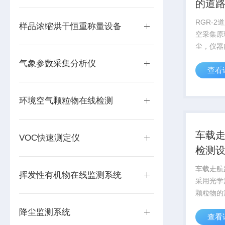
的道
RGR-
样品浓缩烘干恒重称量设备
空采集原
尘，仪器
块，自动
气象参数采集分析仪
查看
重，自动
采集的面
的积尘的
环境空气颗粒物在线检测
净标准的道
车载
VOC快速测定仪
检测
车载走航
挥发性有机物在线监测系统
采用光学
颗粒物的
数，得到
降尘监测系统
查看
荷。 主