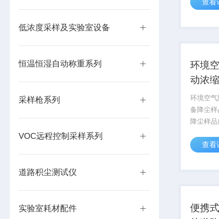
查看
有害气体
乙烯（P
气袋手工
低浓度采样及实验室设备
的固定污染
恒温恒湿自动称重系列
环境
动浓
浓缩
环境空气
采样枪系列
备降尘样品浓缩 R
降尘样品
气降尘样
VOC远程控制采样系列
查看
个浓缩过
值守，保
捷，降低
道路积尘测试仪
便携
实验室耗材配件