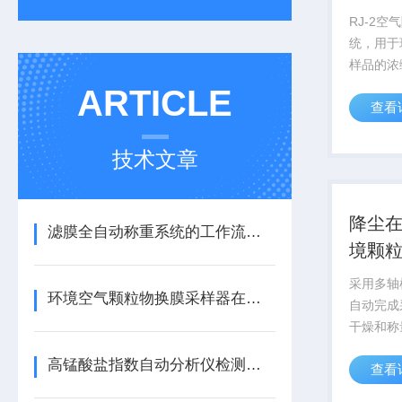
样
RJ-2
统，用于
样品的浓
速、稳定
ARTICLE
查看
缩、蒸干
值守，保
捷，降低
技术文章
空气降尘样
降尘
滤膜全自动称重系统的工作流程介绍
境颗
采用多轴
环境空气颗粒物换膜采样器在使用中出现故障怎么处理？
自动完成
干燥和称量
按照标准
高锰酸盐指数自动分析仪检测原理与应用要点全解析
查看
水、自动
清洗等功