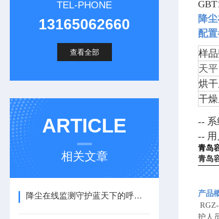
GB
TEL-PHONE
降尘
13165062660
配置
查看全部
样品
天平
烘干
干燥
ARTICLE
--
--
青岛
相关文章
青岛
产品
降尘在线监测守护蓝天下的呼吸健康新篇章
RG
护人