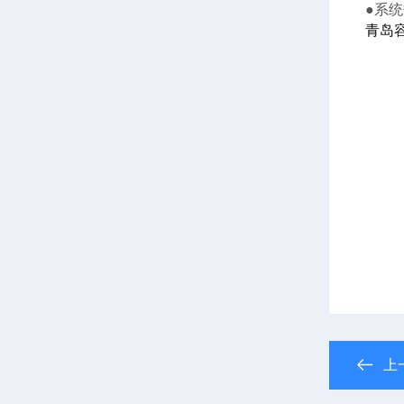
●系
青岛
上