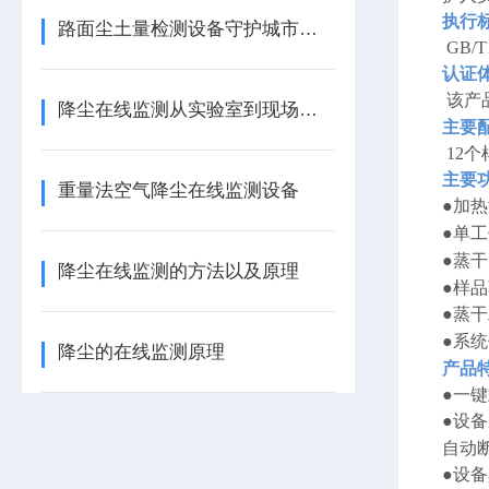
执行
路面尘土量检测设备守护城市空气质量
GB/
认证
该产品
降尘在线监测从实验室到现场应用的转变
主要
12个
主要
重量法空气降尘在线监测设备
●加
●单
●蒸
降尘在线监测的方法以及原理
●样
●蒸
●系
降尘的在线监测原理
产品
●一
●设
自动
●设