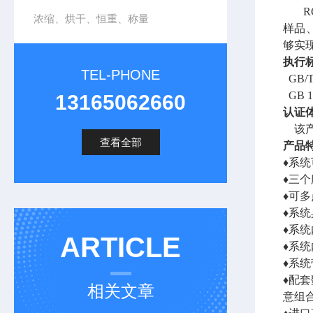
浓缩、烘干、恒重、称量
样品
够实
执行
TEL-PHONE
GB
GB 
13165062660
认证
该
查看全部
产品
♦系
♦三
♦可
♦系
♦系
ARTICLE
♦系
♦系
♦配
相关文章
意组