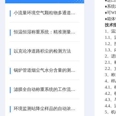
♦进
♦系
小流量环境空气颗粒物多通道多膜采样器简介
♦可W
♦箱
技术
1、
恒温恒湿称重系统：精准测量的科技保障
1.1
1.2
1.3
以克论净道路积尘的检测方法
2、
2.1、
2.2
锅炉管道烟尘气水分含量的测定方法
3、称
4、
4.1
滤膜全自动称重系统的工作流程介绍
4.2
4.
4.
环境监测站降尘样品的自动浓缩蒸干设备
5、