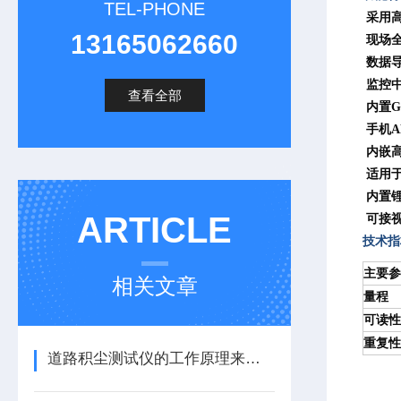
TEL-PHONE
采用高
13165062660
现场全
数据导
监控
查看全部
内置G
手机A
内嵌高
适用于
内置锂
ARTICLE
可接视
技术指
主要参
相关文章
量程
可读性
重复性
道路积尘测试仪的工作原理来了解下