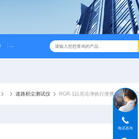
）
RG-AWS12低浓度采样头称重系统
RGK-300容广便
道路积尘测试仪
RGR-1以克论净执行便携式道路积
电话咨询