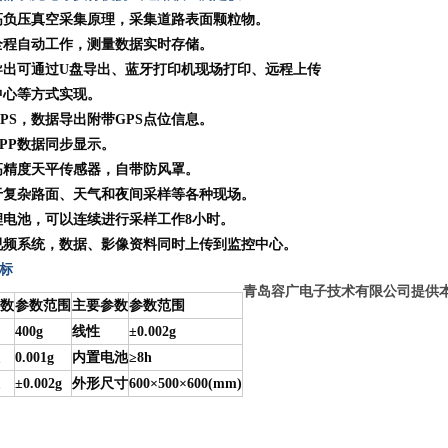
负压真空采集原理，采集道路表面颗粒物。
程自动工作，测量数据实时存储。
出可通过U盘导出、蓝牙打印机现场打印、远程上传
中心等方式实现。
PS，数据导出附带GPS点位信息。
PP数据同步显示。
精度天平传感器，自带防风罩。
复杂路面、天气和夜间采样等各种现场。
电池，可以连续进行采样工作8小时。
频系统，数据、影像资料同时上传到监控中心。
标
青岛
容广电子技术有限
公司提供
数
参数范围
主要参数
参数范围
400g
线性
±0.002g
0.001g
内置电池
≥8h
±0.002g
外形尺寸
600×500×600(mm)