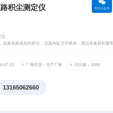
道路积尘测定仪
关注公众号
定仪
理，采集道路表面的积尘，仪器内嵌天平模块，通过采集器初重
路表面的积尘量。
R-1道路积尘测试仪是检测道路积尘的核心仪器，也是“以克论净
-07-15
厂商性质：生产厂家
访问量：1689
13165062660