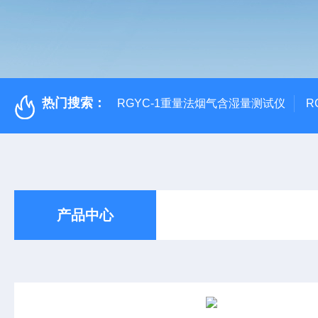
热门搜索：
RGYC-1重量法烟气含湿量测试仪
R
产品中心