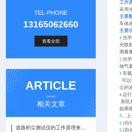
工作
采用
TEL-PHONE
主要
13165062660
车体
主要
光学
1
查看全部
光散
测量
光学
2
抽气
车载
3
可以
ARTICLE
尘的
运行
4
系统
相关文章
如果
5、
上
自
5.1
道路积尘测试仪的工作原理来了解下
自
5.2