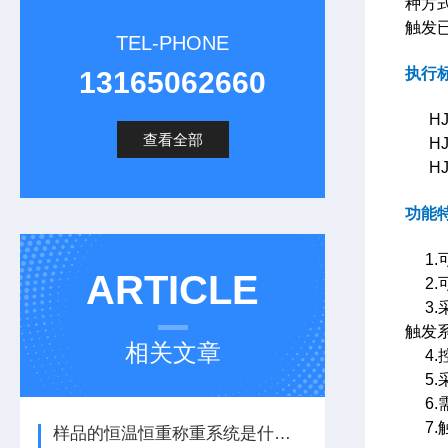
种方
触发
TEL-PHONE
执行
13165062660
HJ/T
查看全部
HJ7
HJ7
功能
1.
ARTICLE
2.
3.
触发
相关文章
4.
5.
6.
7.
样品的恒温恒重称重系统是什么原理