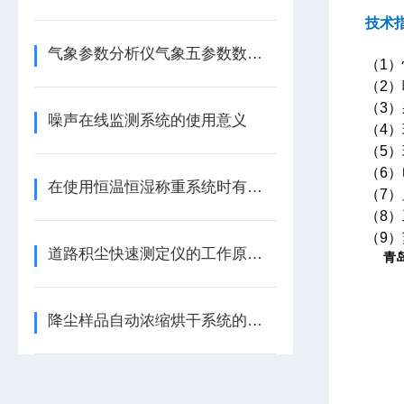
技术
气象参数分析仪气象五参数数据采集分析仪
（
1
）
（
2
）
（
3
）
噪声在线监测系统的使用意义
（
4
）
（
5
）
（
6
）
在使用恒温恒湿称重系统时有哪些注意事项？看完便知
（
7
）
（
8
）
（
9
）
道路积尘快速测定仪的工作原理及优势
青
降尘样品自动浓缩烘干系统的原理与优势