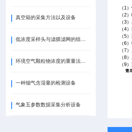
（
1
）
（
2
）
真空箱的采集方法以及设备
（
3
）
（
4
）
（
5
）
低浓度采样头与滤膜滤网的组成方式
（
6
）
（
7
）
（
8
）
环境空气颗粒物浓度的重量法检测
（
9
）
青
一种烟气含湿量的检测设备
气象五参数数据采集分析设备