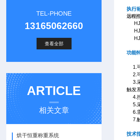
执行
TEL-PHONE
远程控
HJ/T
13165062660
HJ7
HJ7
查看全部
功能
1.
2.
3.
ARTICLE
触发
4.
5.
相关文章
6.
7.
技术
烘干恒重称重系统