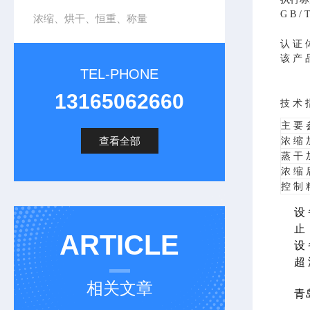
G B /
浓缩、烘干、恒重、称量
认 证 
该 产 品
TEL-PHONE
13165062660
技 术 
主 要 
查看全部
浓 缩 
蒸 干 
浓 缩 
控 制 
设 
止 
ARTICLE
设 
超 
相关文章
青