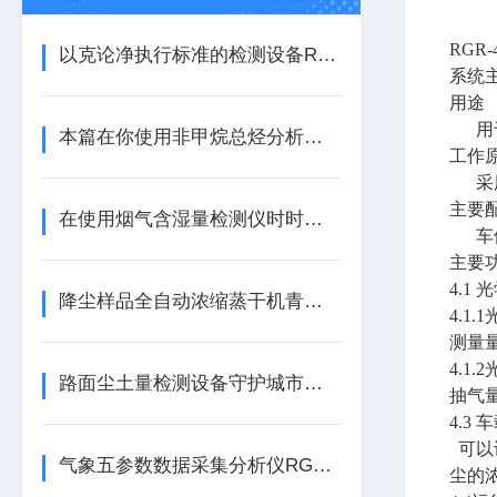
RGR-
以克论净执行标准的检测设备RGR-4
系统
用途
用
本篇在你使用非甲烷总烃分析仪之前看看准没错
工作
采
主要
在使用烟气含湿量检测仪时时要注意这些事项才行
车
主要
4.1
降尘样品全自动浓缩蒸干机青岛容广现货供应
4.1
测量量
4.1
路面尘土量检测设备守护城市空气质量
抽气量2
4.3
可以
气象五参数数据采集分析仪RGQX-5型
尘的