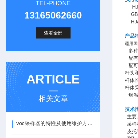
TEL-PHONE
HJ5
13165062660
GB/
HJ/
查看全部
产品
适用国
多种
配有
配可
杆
头
ARTICLE
杆
体
杆
体
烟温
相关文章
技术
主要
voc采样器的特性及使用维护方法看完本篇便知
采样
皮托