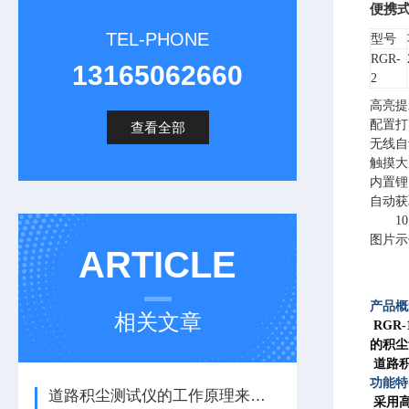
便携
TEL-PHONE
型号
R
GR-
13165062660
2
高亮
提
配置打
查看全部
无线自
触摸大
内置锂
自动获
1
图片示
ARTICLE
产品概
相关文章
RGR
的积尘
道路积
功能特
道路积尘测试仪的工作原理来了解下
采用高