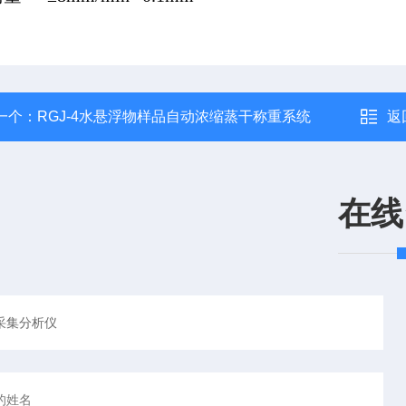
一个：
RGJ-4水悬浮物样品自动浓缩蒸干称重系统
返
在线