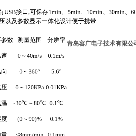
USB接口,可保存1min、5min、10min、30m
压以及参数显示一体化设计便于携带
要参数
测量范围
分辨率
青岛容广电子技术有限公
风速
0～40m/s
0.1m/s
风向
0～360°
5.6°
气压
0～120KPa
0.01KPa
气温
-30℃～80℃
0.1℃
湿度
(0～90)%
0.1%
雨量
≤8mm/min
0.1mm