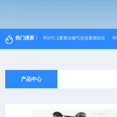
热门搜索：
RGYC-1重量法烟气含湿量测试仪
R
产品中心