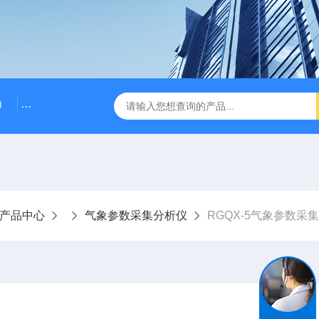
）
RG-AWS12低浓度采样头称重系统
RGK-300容广便
产品中心
气象参数采集分析仪
RGQX-5气象参数采