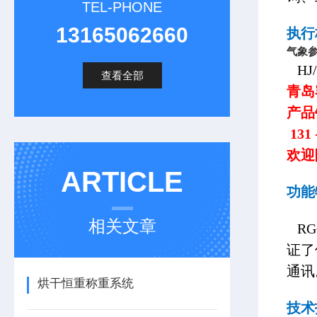
TEL-PHONE
13165062660
执行
气象
HJ
查看全部
青岛
产品
131 
欢迎
ARTICLE
功能
相关文章
RG
证了
通讯
烘干恒重称重系统
技术