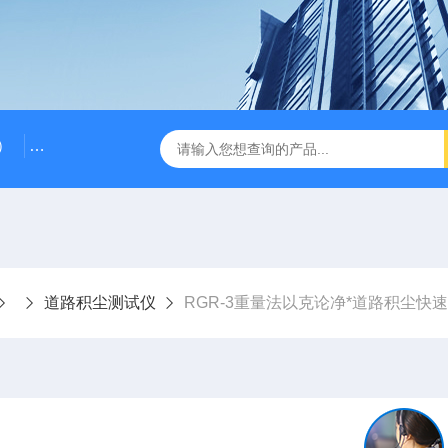
）
RG-AWS12低浓度采样头称重系统
RGK-300容广便
道路积尘测试仪
RGR-3重量法以克论净*道路积尘快