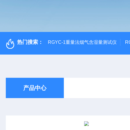
热门搜索：
RGYC-1重量法烟气含湿量测试仪
R
产品中心