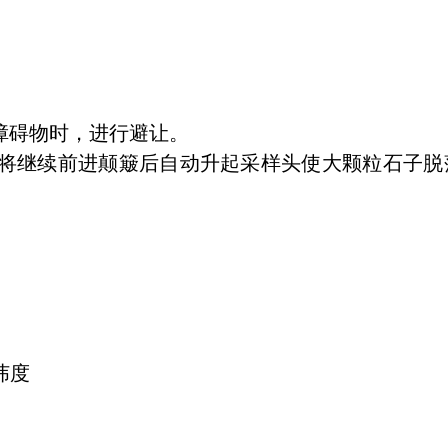
障碍物时，进行避让。
将继续前进颠簸后自动升起采样头使大颗粒石子脱
纬度