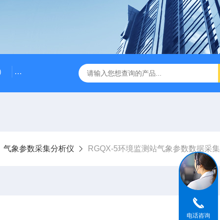
）
RG-AWS12低浓度采样头称重系统
RGK-300容广便
气象参数采集分析仪
RGQX-5环境监测站气象参数数据采
电话咨询