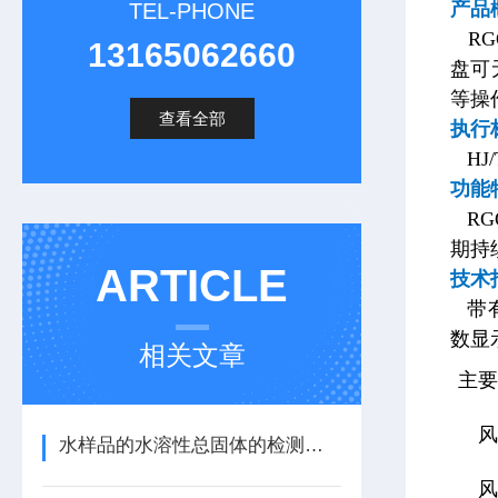
产品
TEL-PHONE
RG
13165062660
盘可
等操
查看全部
执行
HJ
功能
RG
期持
ARTICLE
技术
带有
数显
相关文章
主
水样品的水溶性总固体的检测方法