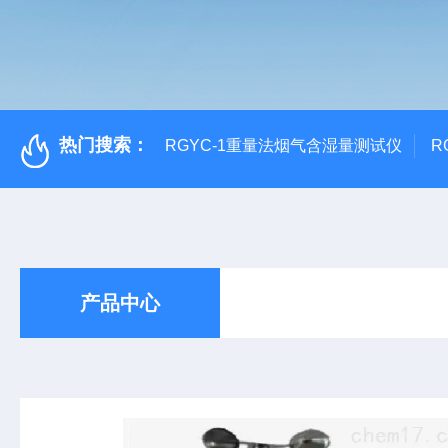
热门搜索：
RGYC-1重量法烟气含湿量测试仪
R
产品中心