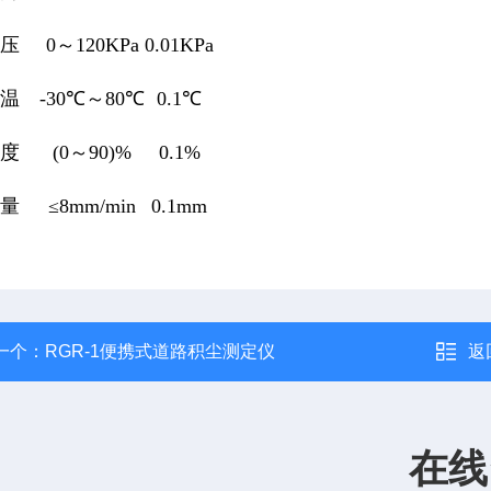
气压
0～120KPa
0.01KPa
气温
-30℃～80℃
0.1℃
湿度
(0～90)%
0.1%
雨量
≤8mm/min
0.1mm
一个：
RGR-1便携式道路积尘测定仪
返
在线