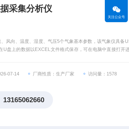
数据采集分析仪
关注公众号
风速、风向、温度、湿度、气压5个气象基本参数，该气象仪具备U
在U盘上的数据以EXCEL文件格式保存，可在电脑中直接打开
的数据进行保存以便查阅、统计。 环境监测站气象参数数据采
6-07-14
厂商性质：生产厂家
访问量：1578
13165062660