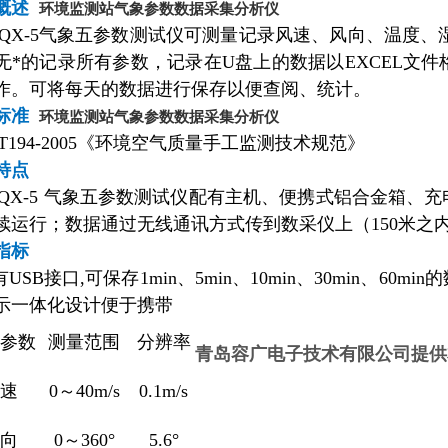
概述
环境监测站气象参数数据采集分析仪
QX-5气象五参数测试仪可测量记录风速、风向、温度、
无*的记录所有参数，记录在U盘上的数据以EXCEL文
作。可将每天的数据进行保存以便查阅、统计。
标准
环境监测站气象参数数据采集分析仪
/T194-2005《环境空气质量手工监测技术规范》
特点
QX-5 气象五参数测试仪配有主机、便携式铝合金箱、
续运行；数据通过无线通讯方式传到数采仪上（150米之
指标
USB接口,可保存1min、5min、10min、30min、
示一体化设计便于携带
要参数
测量范围
分辨率
青岛容广电子技术有限公司提供
风速
0～40m/s
0.1m/s
风向
0～360°
5.6°