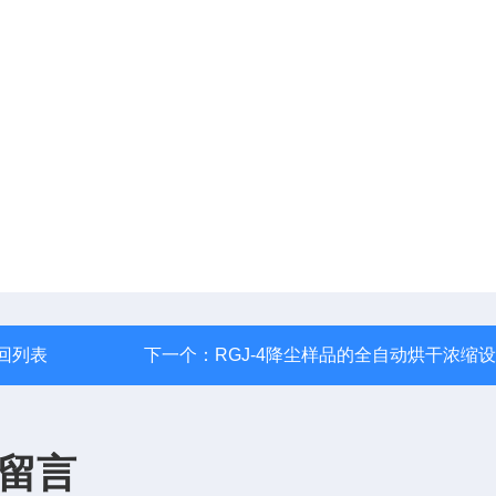
回列表
下一个：
RGJ-4降尘样品的全自动烘干浓缩
留言