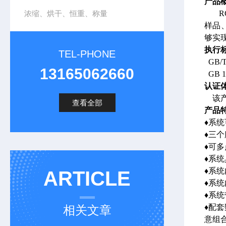
产品
浓缩、烘干、恒重、称量
RG
样品
够实
执行
TEL-PHONE
GB/
13165062660
GB 
认证
该产品
查看全部
产品
♦系
♦三
♦可
♦系
♦系
ARTICLE
♦系
♦系
♦配
相关文章
意组