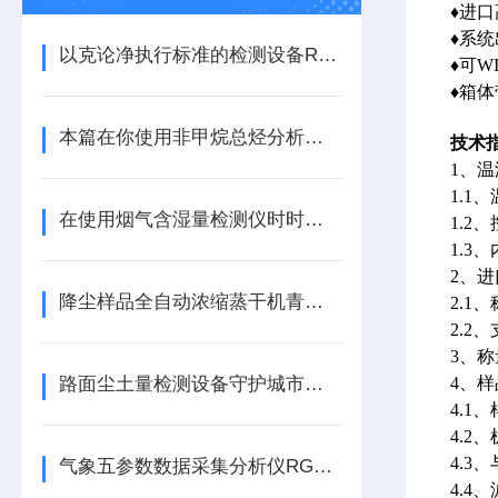
♦进
♦系
以克论净执行标准的检测设备RGR-4
♦可W
♦箱
本篇在你使用非甲烷总烃分析仪之前看看准没错
技术
1、
1.1
在使用烟气含湿量检测仪时时要注意这些事项才行
1.2
1.3
2、
降尘样品全自动浓缩蒸干机青岛容广现货供应
2.1、
2.2
3、称
路面尘土量检测设备守护城市空气质量
4、
4.1
4.2
4.
气象五参数数据采集分析仪RGQX-5型
4.