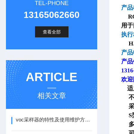
TEL-PHONE
产
13165062660
R
用于
查看全部
执
HJ
产品
产品
1316
ARTICLE
欢迎
适用
相关文章
不
采
S型
voc采样器的特性及使用维护方法看完本篇便知
多种
可