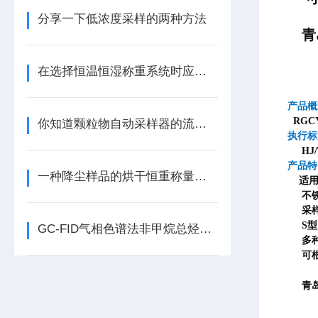
分享一下低浓度采样的两种方法
青
在选择恒温恒湿称重系统时应注意什么？
产品概
RGC
你知道颗粒物自动采样器的流速控制原理么
执行标
HJ/
产品特
一种降尘样品的烘干恒重称量方法
适用
不锈
采样
S型
GC-FID气相色谱法非甲烷总烃分析仪的工作流程
多种
可根
青