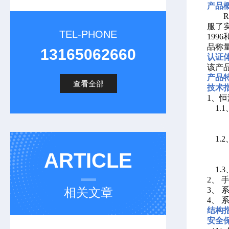
产品
服了实
TEL-PHONE
1996
品称
13165062660
认证
该产
产品
查看全部
技术
1
、恒
1.1
1.
2
ARTICLE
1.
2、
相关文章
3、
4、
结构
安全