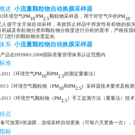
品概述
小流量颗粒物自动换膜采样器
02
环境空气
PM
/PM
颗粒物采样器，用于对空气中的
PM
、
10
2
.
5
10
无人值守全天候自动采样，有效防止样品中挥发性有机物的损
有机碳及有机物分类和颗粒物分散度进行分析的需求，严格按国
部门进行的颗粒物浓度监
测。
证体系
小流量颗粒物自动换膜采样器
该产品在
I9D9001
:2008国际质量管理体系认证范围内
标准
-2011
《环境空气
PM
和
PM
的
测定重量法》
10
2
.
5
2013
《环境空气颗粒物
（
PM
和
PM
）
采样器技术要求及检测
10
2
.
5
-
2013
《环境空气颗粒物
（
PM
）
手工监测方法（重量法）技术
2.5
特点
设备可放置
6张滤膜，连续采样自动更换（可每六天更换一次），
指标