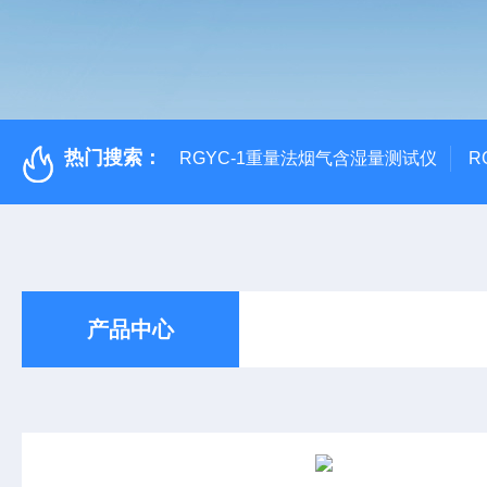
热门搜索：
RGYC-1重量法烟气含湿量测试仪
R
产品中心