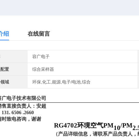
介绍
在线留言
牌
容广电子
型配置
综合采样器
用领域
环保,化工,能源,电子/电池,综合
容广电子技术有限公司
销售直接负责人：安超
：
131
.
6506
.
2660
随时致电咨询，谢谢
RG4702环境空气PM
/PM
10
2
.
（
产品详细信息，请联系产品负责人，