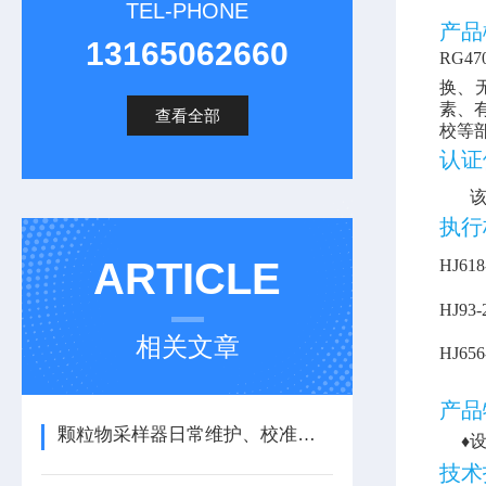
TEL-PHONE
产
13165062660
RG47
换、
素、
查看全部
校等
认
执行
ARTICLE
HJ618
HJ93-
相关文章
HJ65
6
产品
颗粒物采样器日常维护、校准与周期核查要点
♦
技术