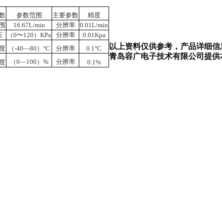
数
参数范围
主要参数
精度
围
16.67L/min
分辨率
0.01L/min
压
（
0〜120）
KPa
分辨率
0.
01
Kpa
以上资料仅供参考，产品详细信
度
（
-40—80）
°C
分辨率
0
.
1
°C
青岛
容广电子技术有限
公司提供
（
0—100）
%
分辨率
度
0.
1%