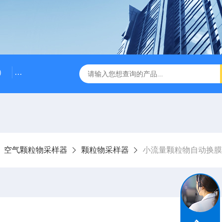
）
RG-AWS12低浓度采样头称重系统
RGK-300容广便
空气颗粒物采样器
颗粒物采样器
小流量颗粒物自动换膜