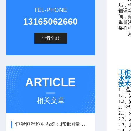
后，
TEL-PHONE
错误
间，
13165062660
重量
采样
查看全部
工作
水溶
ARTICLE
技术
1、温
1.1
相关文章
1.2
2、湿
2.1
2.2
恒温恒湿称重系统：精准测量的科技保障
2.3
2.