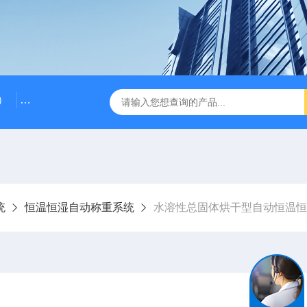
）
RG-AWS12低浓度采样头称重系统
RGK-300容广便
统
恒温恒湿自动称重系统
水溶性总固体烘干型自动恒温恒