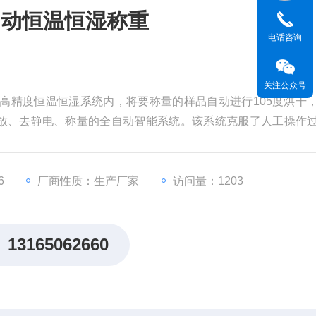
自动恒温恒湿称重
电话咨询
关注公众号
是在高精度恒温恒湿系统内，将要称量的样品自动进行105度烘干
放、去静电、称量的全自动智能系统。该系统克服了人工操作
数错误等因素导致的称量误差，可同时称量47mm滤膜、低浓
6
厂商性质：生产厂家
访问量：1203
13165062660