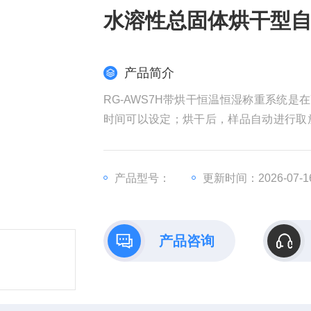
水溶性总固体烘干型
产品简介
RG-AWS7H带烘干恒温恒湿称重系统
时间可以设定；烘干后，样品自动进行取
的温湿度变化、放置称量托盘位置变化和读
头 水溶性总固体烘干型自动恒温恒湿称重
产品型号：
更新时间：2026-07-1
产品咨询