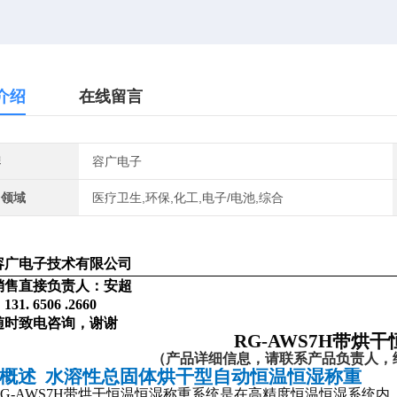
介绍
在线留言
牌
容广电子
用领域
医疗卫生,环保,化工,电子/电池,综合
容广电子技术有限公司
销售直接负责人：安超
：
131
.
6506
.
2660
随时致电咨询，谢谢
RG-AWS7H带烘
（
产品详细信息，请联系产品负责人，
品概述
水溶性总固体烘干型自动恒温恒湿称重
RG-AWS7H带烘干恒温恒湿称重系统是在高精度恒温恒湿系统