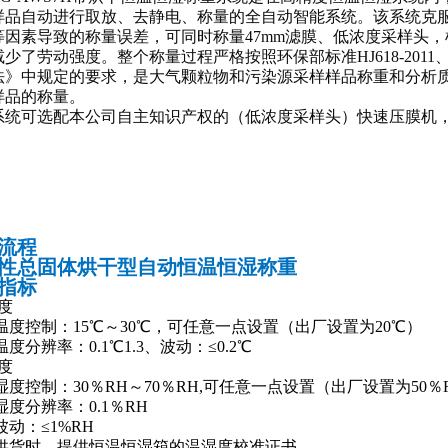
样品自动进行取放、去静电、称量的全自动智能系统。该系统克
等因素导致的称量误差，可同时称量47mm滤膜、低浓度采样头
减少
了劳动强度。整个称量过程严格按照环保部标准
HJ618-20
法》中规定的要求，是大气颗粒物和污染源采样样品称重和分析
样品的称量。
系统可选配本公司自主知识产权的（低浓度采样头）快速压膜机
流程
性总固体烘干型自动恒温恒湿称重
指标
度
、温度控制：15℃～30℃，可任意一点设置（出厂设置为20℃）
、温度分辨率：0.1℃1.3、波动：≤0.2℃
度
、湿度控制：30％RH～70％RH,可任意一点设置（出厂设置为50％
、湿度分辨率：0.1％RH
、波动：≤1%RH
4、供货时，提供恒温恒湿箱的温湿度校准证书