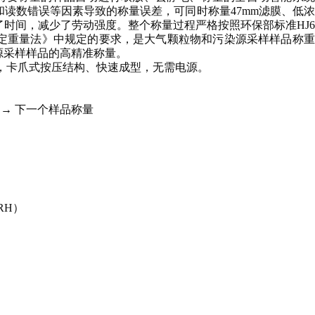
读数错误等因素导致的称量误差，可同时称量47mm滤膜、低
了时间，减少了劳动强度。整个称量过程严格按照环保部标准
HJ6
度颗粒物的测定重量法》中规定的要求，是大气颗粒物和污染源采样样品称
源采样样品的高精准称量。
，卡爪式按压结构、快速成型，无需电源。
→
下一个样品称量
RH）