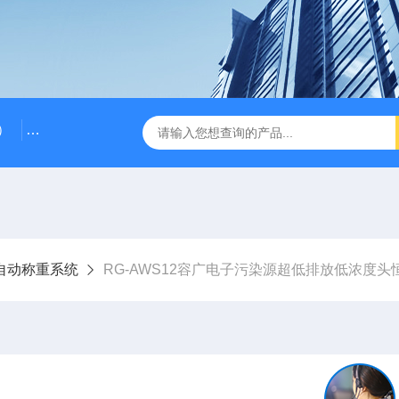
）
RG-AWS12低浓度采样头称重系统
RGK-300容广便
自动称重系统
RG-AWS12容广电子污染源超低排放低浓度头恒温恒