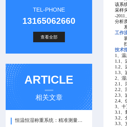
该系
TEL-PHONE
采样
-20
13165062660
分析
工作
查看全部
技术
1、温
1.1
1.2
1.3、
ARTICLE
2、湿
2.1
2.2
2.3
相关文章
2.
3、
3.1
3.2、
恒温恒湿称重系统：精准测量的科技保障
3.3