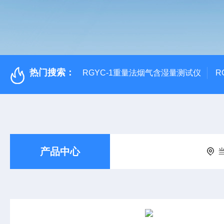
热门搜索：
RGYC-1重量法烟气含湿量测试仪
R
产品中心