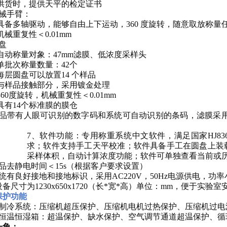
4、供货时，提供天平的检定证书
机械手臂：
、具备多轴驱动，能够自由上下运动，360 度旋转，随意取放称量任
、机械重复性＜0.01mm
盘
、自动称量对象：47mm滤膜、低浓度采样头
、单批次称量数量：42个
、每层圆盘可以放置14 个样品
4、与样品接触部分，采用镀金处理
、360度旋转，机械重复性＜0.01mm
、具有14个标准膜的膜仓
样品带有人眼可识别的数字码和系统可自动识别的条码，滤膜采
7、软件功能：专用称重系统中文软件，满足国家HJ836
求；软件支持手工天平校准；软件具备手工在圆盘上装
采样体积，自动计算浓度功能；软件可单独查看当前或
样品去静电时间＜15s（根据客户要求设置）
统有良好接地和接地标识，采用AC220V，50Hz电源供电，功率
设备尺寸为1230x650x1720（长*宽*高）单位：mm，便于实验室
保护功能
）制冷系统：压缩机超压保护、压缩机电机过热保护、压缩机过电
）恒温恒湿箱：超温保护、缺水保护、空气调节通道超温保护、循
一角：