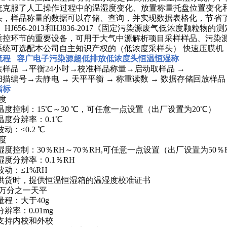
统克服了人工操作过程中的温湿度变化、放置称量托盘位置变化和
头，样品称量的数据可以存储、查询，并实现数据表格化，节省
11、HJ656-2013和HJ836-2017《固定污染源废气低浓
质控环节的重要设备，可用于大气中源解析项目采样样品、污染
系统可选配本公司自主知识产权的（低浓度采样头）
快速压膜机
流程
容广电子污染源超低排放低浓度头恒温恒湿称
装样品
→平衡24小时→校准样品称量→启动取样品
→
扫描编号
→去静电
→
天平平衡
→
称重读数
→
数据存储回放样品
指标
度
、温度控制：15℃～30 ℃，可任意一点设置（出厂设置为20℃）
、温度分辨率：0.1℃
波动：≤0.2 ℃
度
、湿度控制：30％RH～70％RH,可任意一点设置（出厂设置为50％
、湿度分辨率：0.1％RH
、波动：≤1%RH
4、供货时，提供恒温恒湿箱的温湿度校准证书
十万分之一天平
、量程：大于40g
分辨率：0.01mg
、支持内校和外校