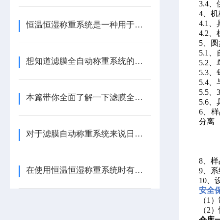
3.
4、
4.1
恒温恒湿称重系统是一种用于精确测量材料质量的设备
4.2
5、圆
5.1
想知道滤膜全自动称重系统的原理及辅助功能不妨看看本篇
5.2
5.3
5.
5.5
本篇带你全面了解一下滤膜全自动称重系统
5.6
6、
分离
对于滤膜自动称重系统来说日常维护工作该如何进行
8、
在使用恒温恒湿称重系统时有哪些注意事项？看完便知
9、系
10、
安全
（
1
（
2
仓库