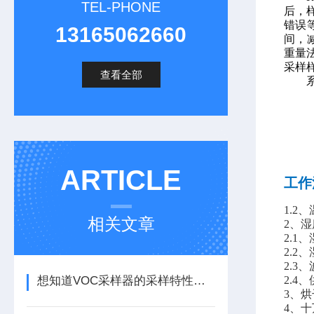
TEL-PHONE
后，
错误
13165062660
间，
重量
采样
查看全部
ARTICLE
工作
1.2
相关文章
2、湿
2.1
2.2
2.3
想知道VOC采样器的采样特性那不妨看看这些
2.
3、烘
4、