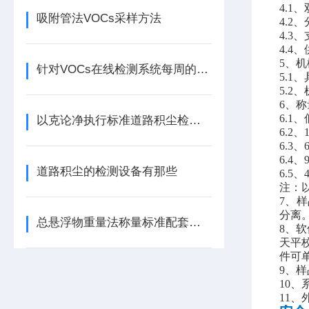
4.1
吸附管法VOCs采样方法
4.2、
4.3
4.
5、
针对VOCs在线检测系统每周的运维工作该如何做
5.1
5.2
6、
6.1
以克论净执行标准道路积尘检测方法以及设备
6.2
6.3
6.4
道路积尘的检测设备有那些
6.5
注：
7、
分离
总悬浮物重量法称量标准配套设备
8、
天平
件可
9、
10、
11、