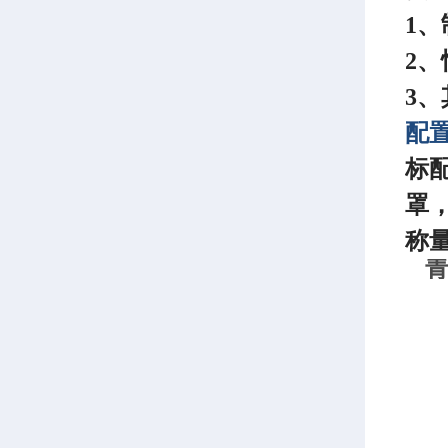
1
2
3
配
标
罩
称