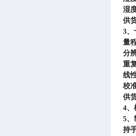
湿
供
3
量
分
重
线
校
供
4、
5
持