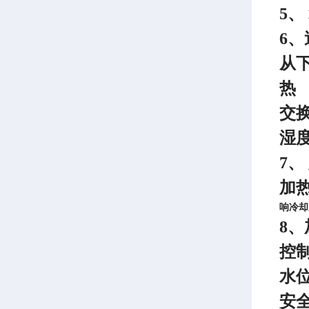
5
6
从
热
交
湿
7
加
响冷却
8
控
水
安