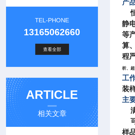
产
TEL-PHONE
静
13165062660
等
算
查看全部
程
析、超
工
装
ARTICLE
主
相关文章
样