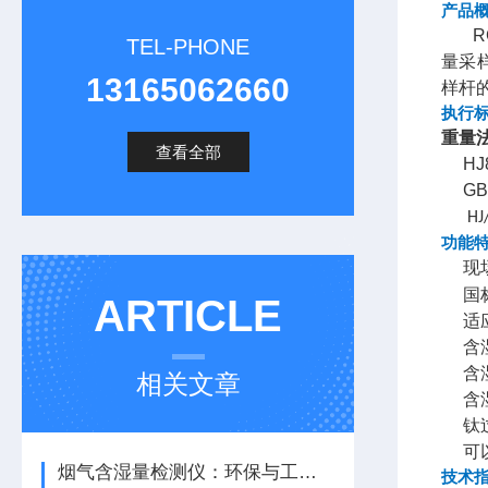
产品
RG
TEL-PHONE
量采
13165062660
样
杆
执行
重量
查看全部
HJ8
GB16
HJ/T
功能
现
国
ARTICLE
适
含
含
相关文章
含
钛
可
烟气含湿量检测仪：环保与工业生产的得力助手
技术