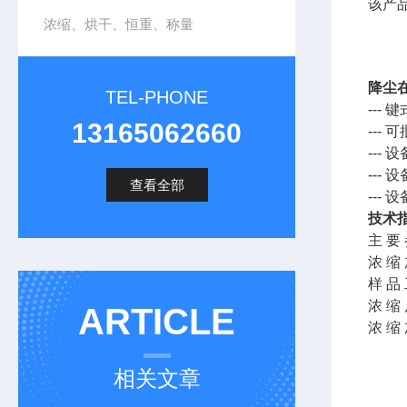
该产品
浓缩、烘干、恒重、称量
降尘
TEL-PHONE
--
13165062660
---
--
--
查看全部
---
技术
主 要 
浓 缩 
样 品
浓 缩 
ARTICLE
浓 缩
相关文章