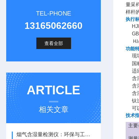
量采
样
杆
TEL-PHONE
执行
13165062660
HJ8
GB16
HJ/T
查看全部
功能
现
国
适
含
ARTICLE
含
含
钛
相关文章
可
技术
主要
烟气含湿量检测仪：环保与工业生产的得力助手
测量