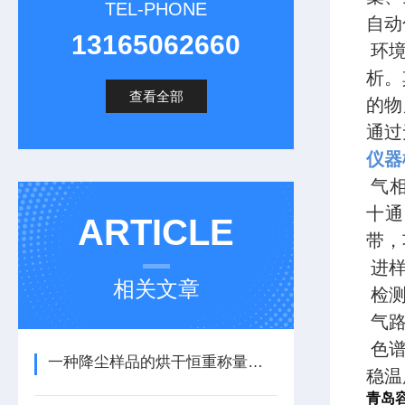
TEL-PHONE
自动
13165062660
环境
析。
查看全部
的物
通过
仪
气相
十通
ARTICLE
带，
进样
相关文章
检测
气路
色谱
一种降尘样品的烘干恒重称量方法
稳温
青岛