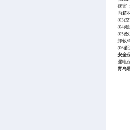
视窗
内箱
(03
(04
(0
卸载
(0
安全
漏电
青岛