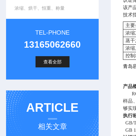
认证
该产
浓缩、烘干、恒重、称量
技术
主要
TEL-PHONE
浓缩
蒸干
13165062660
浓缩
控制
查看全部
青岛
产品
样品
ARTICLE
够实
执行
GB
相关文章
GB 