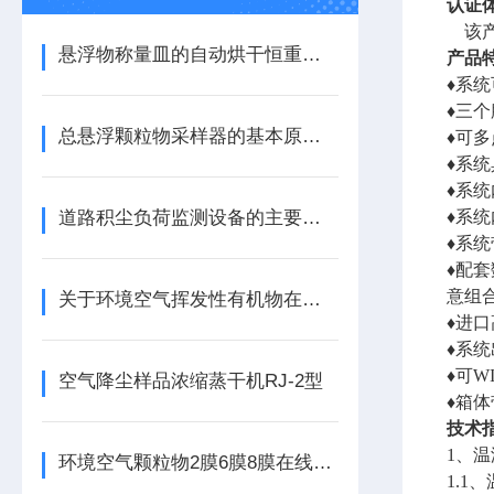
认证
该
悬浮物称量皿的自动烘干恒重称重系统
产品
♦系
♦三
总悬浮颗粒物采样器的基本原理简述
♦可
♦系
♦系
道路积尘负荷监测设备的主要应用分享
♦系
♦系
♦配
意组
关于环境空气挥发性有机物在线监测的特点了解一下吧
♦进
♦系
♦可W
空气降尘样品浓缩蒸干机RJ-2型
♦箱
技术
1、
环境空气颗粒物2膜6膜8膜在线换膜采样器
1.1