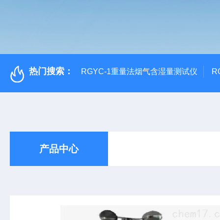
热门搜索：
RGYC-1重量法烟气含湿量测试仪
R
产品中心