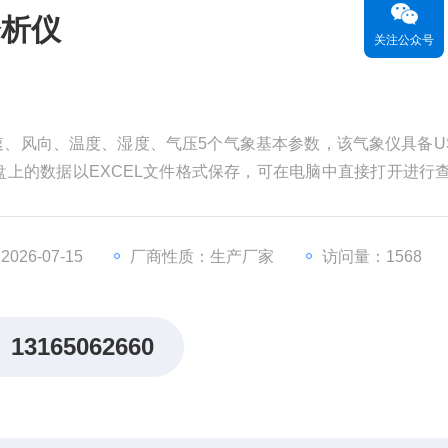
分析仪
关注公众号
风速、风向、温度、湿度、气压5个气象基本参数，该气象仪具备U
盘上的数据以EXCEL文件格式保存，可在电脑中直接打开进行
据进行保存以便查阅、统计。气象五参数数据采集分析仪
26-07-15
厂商性质：生产厂家
访问量：1568
13165062660