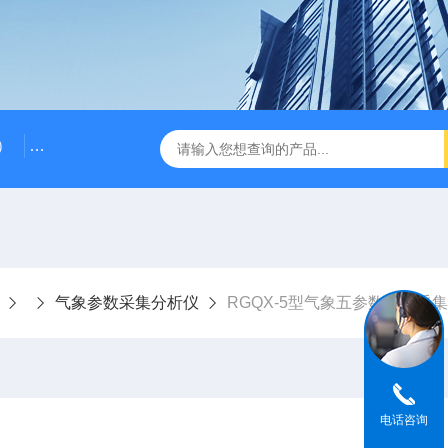
）
RG-AWS12低浓度采样头称重系统
RGK-300容广便
气象参数采集分析仪
RGQX-5型气象五参数数据采
电话咨询