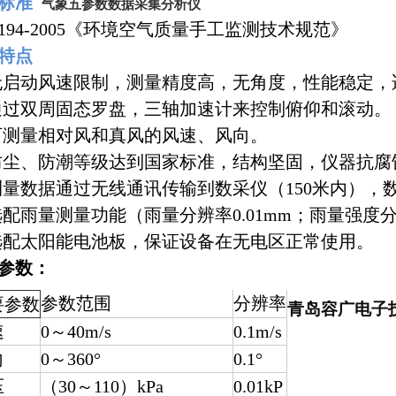
行标准
气象五参数数据采集分析仪
/T194-2005《环境空气质量手工监测技术规范》
特点
- 无启动风速限制，测量精度高，无角度，性能稳定
- 通过双周固态罗盘，三轴加速计来控制俯仰和滚动。
- 可测量相对风和真风的风速、风向。
- 防尘、防潮等级达到国家标准，结构坚固，仪器抗
- 测量数据通过无线通讯传输到数采仪（150米内）
- 选配雨量测量功能（雨量分辨率0.01mm；雨量强度分辨
- 选配太阳能电池板，保证设备在无电区正常使用。
参数：
参数范围
分辨率
要参数
青岛
容广电子
速
0～40m/s
0.1m/s
向
0～360°
0.1°
压
（30～110）kPa
0.01kP