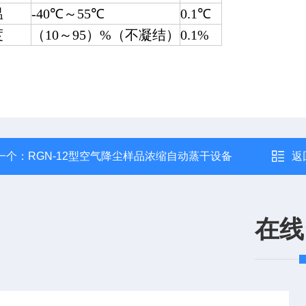
温
-40℃～55℃
0.1℃
度
（10～95）%（不凝结）
0.1%
一个：
RGN-12型空气降尘样品浓缩自动蒸干设备
返
在线