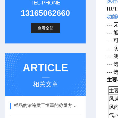
执
TEL-PHONE
HJ
13165062660
功能
--
查看全部
--
--
--
--
--
ARTICLE
--
主要
相关文章
主
风
样品的浓缩烘干恒重的称量方法以及设备技术
风
气