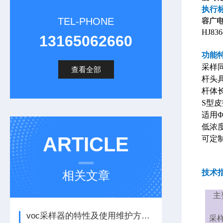
执行
TEL-PHONE
容广
HJ8
13165062660
功能
采样
查看全部
杆
头
杆
体
S型
适用
低浓
ARTICLE
可定
技术
相关文章
主
voc采样器的特性及使用维护方法看完本篇便知
采