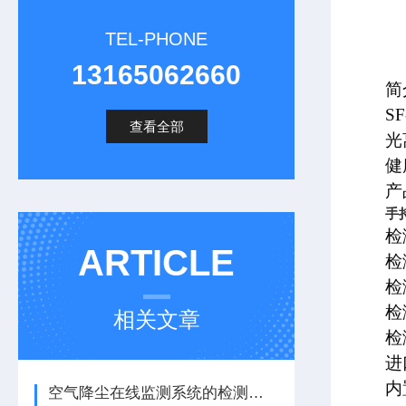
TEL-PHONE
13165062660
简
S
查看全部
光
健
产
手
检
ARTICLE
检
检
检
相关文章
检
进
内
空气降尘在线监测系统的检测原理你知道吗？