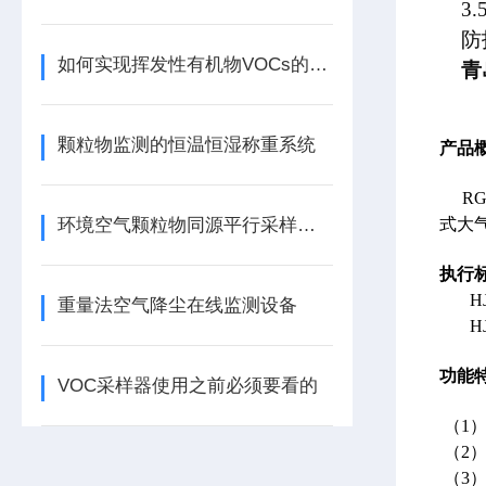
3
防
如何实现挥发性有机物VOCs的监测呢
青
颗粒物监测的恒温恒湿称重系统
产品
RG
环境空气颗粒物同源平行采样设备六通道六膜
式大
执行
HJ
重量法空气降尘在线监测设备
HJ6
功能
VOC采样器使用之前必须要看的
（1
（2）
（3