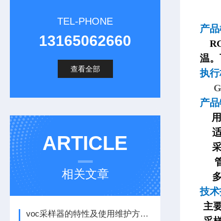
TEL-PHONE
产
13165062660
RG
温。
查看全部
执
G
产品
适
ARTICLE
采
相关文章
多种
技术
主
voc采样器的特性及使用维护方法看完本篇便知