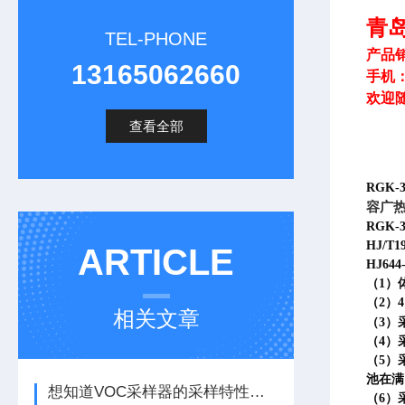
青
TEL-PHONE
产品
13165062660
手机
欢迎
查看全部
RGK
容广
RGK
HJ/
ARTICLE
HJ6
（1）
（2）4
相关文章
（3）
（4）
（5）
池在满
想知道VOC采样器的采样特性那不妨看看这些
（6）