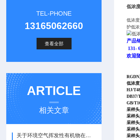
低浓
TEL-PHONE
低浓度
13165062660
护低
产品
查看全部
131- 
欢迎
RGD
低浓度
ARTICLE
HJ/T
DB3
GB/
相关文章
采样头
采样头
采样头
采样头
关于环境空气挥发性有机物在线监测的特点了解一下吧
采样头