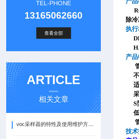
产
TEL-PHONE
RG
13165062660
除冷
执
查看全部
DB
HJ
产品
不
ARTICLE
适用
采
相关文章
S型
低浓
voc采样器的特性及使用维护方法看完本篇便知
技术