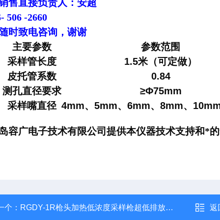
销售直接负责人：安超
- 506 -2660
随时致电咨询，谢谢
主要参数
参数范围
采样
管
长度
1.5米（可定做）
皮托管系数
0.84
测孔直径要求
≥Φ75mm
采样嘴直径
4mm、5mm、6mm、8mm、10m
岛
容广电子技术有限
公司提供本仪器技术支持和*
一个：
RGDY-1R枪头加热低浓度采样枪超低排放检测
返