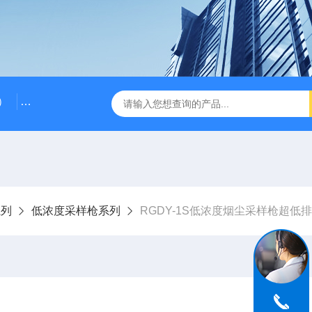
）
RG-AWS12低浓度采样头称重系统
RGK-300容广便
系列
低浓度采样枪系列
RGDY-1S低浓度烟尘采样枪超低