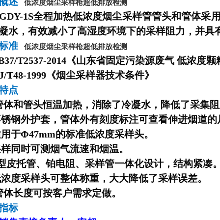
品概述
低浓度烟尘采样枪超低排放检测
DY-1S全程加热低浓度烟尘采样
管管
头和
管
体采
凝水，有效减小了高湿度环境下的采样阻力，并具
行标准
低浓度烟尘采样枪超低排放检测
37/T2537-2014《山东省固定污染源废气 低浓度
/T48-1999《烟尘采样器技术条件》
特点
管
体和
管
头恒温加热，消除了冷凝水，降低了采集阻
锈钢外护套，
管
体外有刻度标注可查看伸进烟道的
于Φ47mm的标准低浓度采样头。
样同时可测烟气流速和烟温。
皮托管、铂电阻、采样管一体化设计，结构紧凑
度采样头可整体称重，大大降低了采样误差。
管
体长度可按客户需求定做。
指标