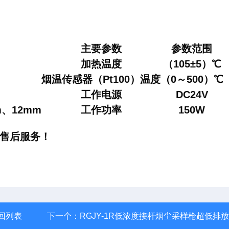
主要参数
参数范围
加热温度
（105±5）℃
烟温传感器（Pt100）温度
（0～500）℃
工作电源
DC24V
m、12mm
工作功率
150W
的售后服务！
回列表
下一个：
RGJY-1R低浓度接杆烟尘采样枪超低排